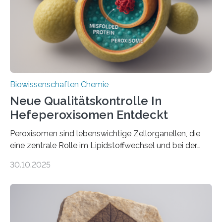
Biowissenschaften Chemie
Neue Qualitätskontrolle In
Hefeperoxisomen Entdeckt
Peroxisomen sind lebenswichtige Zellorganellen, die
eine zentrale Rolle im Lipidstoffwechsel und bei der
Entgiftung von Zellen spielen. Damit sie ihre Aufgaben
30.10.2025
erfüllen können, müssen zahlreiche Enzyme präzise in
ihr Inneres transportiert werden. Ein Forschungsteam
der Ruhr-Universität Bochum um Prof. Dr. Ralf Erdmann
und Dr. Ismaila Francis Yusuf hat nun einen bislang
unbekannten Qualitätskontrollmechanismus des