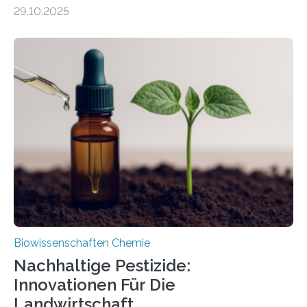
99 Millionen Jahre altem Bernstein entdeckten LMU-
29.10.2025
Forschende die bisher älteste bekannte Stechmücken-
Larve. Das kreidezeitliche Fossil stammt aus der
Region Kachin in Myanmar und hat sich in
ausgezeichnetem Zustand erhalten. Es konnte als neue
Art einer neuen Gattung beschrieben werden und trägt
nun den Namen Cretosabethes primaevus. Dieser erste
fossile Nachweis einer Stechmückenlarve in Bernstein
stellt gleichzeitig den ersten Fossilfund einer
Mückenlarve aus dem Mesozoikum dar, denn…
Biowissenschaften Chemie
Nachhaltige Pestizide:
Innovationen Für Die
Landwirtschaft