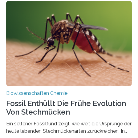
Geschichte beginnt jedoch eher unscheinbar: bei
Grünalgen, die vor Hunderten von Millionen Jahren
lebten. Unter den Vorfahren sticht eine Gruppe heraus,
die noch heute in der Natur vorkommt: die
Süßwasseralge Coleochaetophyceae. Einige Arten
dieser Gruppe bilden aus Zellfäden dichte Geflechte
mit scheibenförmiger Gestalt. Was auffällig ist: Die
nächsten…
Biowissenschaften Chemie
Fossil Enthüllt Die Frühe Evolution
Von Stechmücken
Ein seltener Fossilfund zeigt, wie weit die Ursprünge der
heute lebenden Stechmückenarten zurückreichen. In