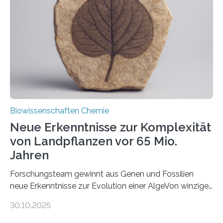
peroxisomalen Proteintransports in der Bäckerhefe
Saccharomyces cerevisiae entdeckt, der für die
Funktionsfähigkeit der Organellen entscheidend ist. Die
Studie wurde am 28. Oktober 2025 in der
Fachzeitschrift…
Biowissenschaften Chemie
Neue Erkenntnisse zur Komplexität
von Landpflanzen vor 65 Mio.
Jahren
Forschungsteam gewinnt aus Genen und Fossilien
neue Erkenntnisse zur Evolution einer AlgeVon winzigen
Moosen über filigrane Farne bis zu riesigen Bäumen –
30.10.2025
Landpflanzen zählen zu den komplexesten
fotosynthetischen Organismen der Erde. Ihre