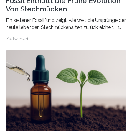
Fossil Enthüllt Die Frühe Evolution
Von Stechmücken
Ein seltener Fossilfund zeigt, wie weit die Ursprünge der
heute lebenden Stechmückenarten zurückreichen. In
99 Millionen Jahre altem Bernstein entdeckten LMU-
29.10.2025
Forschende die bisher älteste bekannte Stechmücken-
Larve. Das kreidezeitliche Fossil stammt aus der
Region Kachin in Myanmar und hat sich in
ausgezeichnetem Zustand erhalten. Es konnte als neue
Art einer neuen Gattung beschrieben werden und trägt
nun den Namen Cretosabethes primaevus. Dieser erste
fossile Nachweis einer Stechmückenlarve in Bernstein
stellt gleichzeitig den ersten Fossilfund einer
Mückenlarve aus dem Mesozoikum dar, denn…