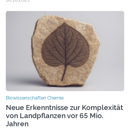
erfüllen können, müssen zahlreiche Enzyme präzise in
ihr Inneres transportiert werden. Ein Forschungsteam
der Ruhr-Universität Bochum um Prof. Dr. Ralf Erdmann
und Dr. Ismaila Francis Yusuf hat nun einen bislang
unbekannten Qualitätskontrollmechanismus des
peroxisomalen Proteintransports in der Bäckerhefe
Saccharomyces cerevisiae entdeckt, der für die
Funktionsfähigkeit der Organellen entscheidend ist. Die
Studie wurde am 28. Oktober 2025 in der
Fachzeitschrift…
Biowissenschaften Chemie
Neue Erkenntnisse zur Komplexität
von Landpflanzen vor 65 Mio.
Jahren