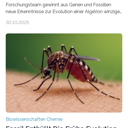
Forschungsteam gewinnt aus Genen und Fossilien
neue Erkenntnisse zur Evolution einer AlgeVon winzigen
Moosen über filigrane Farne bis zu riesigen Bäumen –
30.10.2025
Landpflanzen zählen zu den komplexesten
fotosynthetischen Organismen der Erde. Ihre
Geschichte beginnt jedoch eher unscheinbar: bei
Grünalgen, die vor Hunderten von Millionen Jahren
lebten. Unter den Vorfahren sticht eine Gruppe heraus,
die noch heute in der Natur vorkommt: die
Süßwasseralge Coleochaetophyceae. Einige Arten
dieser Gruppe bilden aus Zellfäden dichte Geflechte
mit scheibenförmiger Gestalt. Was auffällig ist: Die
nächsten…
Biowissenschaften Chemie