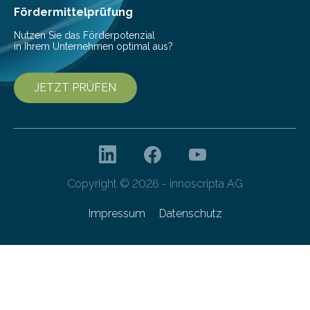
Gefahr erheblicher…
Fördermittelprüfung
Nutzen Sie das Förderpotenzial
in Ihrem Unternehmen optimal aus?
JETZT PRÜFEN
Copyright © 2026 - innoscripta AG
Impressum
Datenschutz