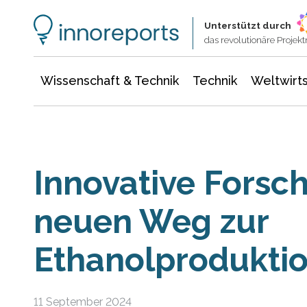
Wissenschaft & Technik
Informationstechnologie
Energie & Elektrotechnik
Unterstützt durch
das revolutionäre Proje
Wissenschaft & Technik
Technik
Weltwirts
Innovative Forsc
neuen Weg zur
Ethanolprodukti
11 September 2024