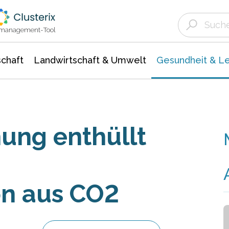
Landwirtschaft & Umwelt
Gesundheit &
Agrar- Forstwissenschaften
Biowissenschafte
Unternehmensmeldungen
Ökologie Umwelt- Naturschutz
ktmanagement-Tool
chaft
Landwirtschaft & Umwelt
Gesundheit & L
hung enthüllt
on aus CO2