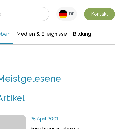
 Leben
Medien & Ereignisse
Interdisziplinäre Forschung
Veranstaltungsnachrichten
n Chemie
Gesellschaftswissenschaften
Kontakt
DE
eben
Medien & Ereignisse
Bildung
Meistgelesene
Artikel
25 April 2001
Forschungsergebnisse