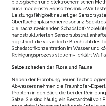
biologischen und elektrochemischen Met
auch modernste Sensortechnik. »Wir teste
Leistungsfähigkeit neuartiger Sensorsyst
Oberflächenplasmonenresonanz-Spektrosk
die nachzuweisenden Schadstoff-Moleküle
nanostrukturierten Sensorsubstrat anhafte
registriert die veränderte Brechzahl des Li
Schadstoffkonzentration im Wasser und kö
Reinigungsprozess steuern«, erklärt Wufka
Salze schaden der Flora und Fauna
Neben der Erprobung neuer Technologien 
Abwassers nehmen die Fraunhofer-Experti
Problem in den Blick: die bei der Reinigu
Salze. Sie sind häufig ein Bestandteil von
gereinigte Wasser enthält noch Anteile an