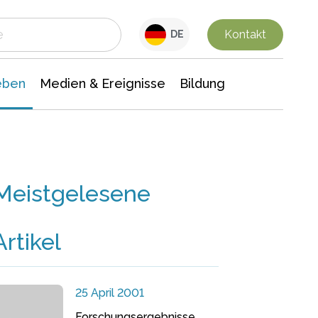
 Leben
Medien & Ereignisse
Interdisziplinäre Forschung
Veranstaltungsnachrichten
n Chemie
Gesellschaftswissenschaften
Kontakt
DE
eben
Medien & Ereignisse
Bildung
Meistgelesene
Artikel
25 April 2001
Forschungsergebnisse