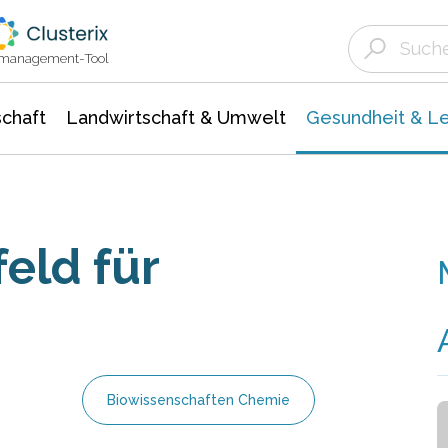
Landwirtschaft & Umwelt
Gesundheit &
Agrar- Forstwissenschaften
Biowissenschafte
Unternehmensmeldungen
Ökologie Umwelt- Naturschutz
ktmanagement-Tool
chaft
Landwirtschaft & Umwelt
Gesundheit & L
feld für
Biowissenschaften Chemie