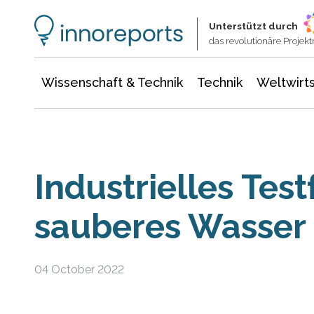
Wissenschaft & Technik
Informationstechnologie
Energie & Elektrotechnik
Unterstützt durch
das revolutionäre Proje
Wissenschaft & Technik
Technik
Weltwirts
Industrielles Test
sauberes Wasser
04 October 2022