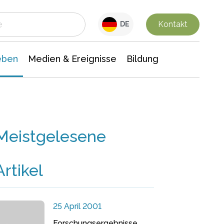
 Leben
Medien & Ereignisse
Interdisziplinäre Forschung
Veranstaltungsnachrichten
n Chemie
Gesellschaftswissenschaften
Kontakt
DE
eben
Medien & Ereignisse
Bildung
Meistgelesene
Artikel
25 April 2001
Forschungsergebnisse