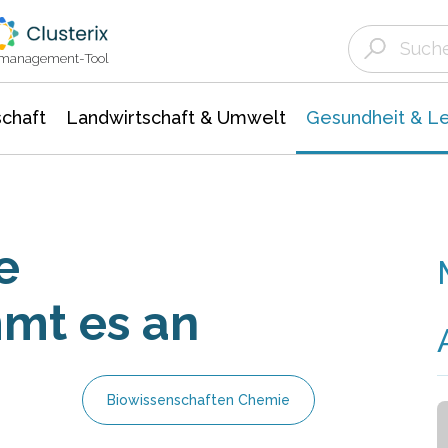
Landwirtschaft & Umwelt
Gesundheit &
Agrar- Forstwissenschaften
Biowissenschafte
Unternehmensmeldungen
Ökologie Umwelt- Naturschutz
ktmanagement-Tool
chaft
Landwirtschaft & Umwelt
Gesundheit & L
e
mt es an
Biowissenschaften Chemie