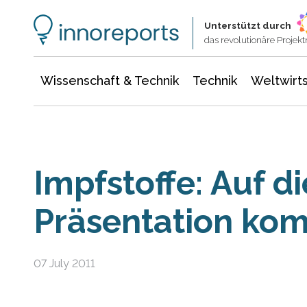
Wissenschaft & Technik
Informationstechnologie
Energie & Elektrotechnik
Unterstützt durch
das revolutionäre Proje
Wissenschaft & Technik
Technik
Weltwirts
Impfstoffe: Auf di
Präsentation kom
07 July 2011