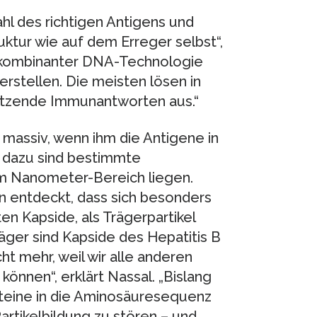
hl des richtigen Antigens und
uktur wie auf dem Erreger selbst“,
rekombinanter DNA-Technologie
erstellen. Die meisten lösen in
hützende Immunantworten aus.“
assiv, wenn ihm die Antigene in
h dazu sind bestimmte
im Nanometer-Bereich liegen.
n entdeckt, dass sich besonders
en Kapside, als Trägerpartikel
ger sind Kapside des Hepatitis B
cht mehr, weil wir alle anderen
nnen“, erklärt Nassal. „Bislang
teine in die Aminosäuresequenz
artikelbildung zu stören – und