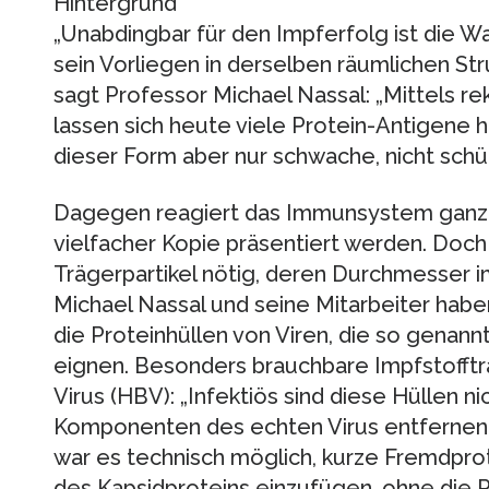
Hintergrund
„Unabdingbar für den Impferfolg ist die Wa
sein Vorliegen in derselben räumlichen Str
sagt Professor Michael Nassal: „Mittels 
lassen sich heute viele Protein-Antigene h
dieser Form aber nur schwache, nicht sc
Dagegen reagiert das Immunsystem ganz m
vielfacher Kopie präsentiert werden. Doc
Trägerpartikel nötig, deren Durchmesser 
Michael Nassal und seine Mitarbeiter habe
die Proteinhüllen von Viren, die so genannt
eignen. Besonders brauchbare Impfstoffträ
Virus (HBV): „Infektiös sind diese Hüllen ni
Komponenten des echten Virus entfernen kö
war es technisch möglich, kurze Fremdpro
des Kapsidproteins einzufügen, ohne die P