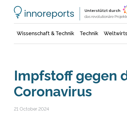
Wissenschaft & Technik
Informationstechnologie
Energie & Elektrotechnik
Unterstützt durch
das revolutionäre Proje
Wissenschaft & Technik
Technik
Weltwirts
Impfstoff gegen 
Coronavirus
21 October 2024