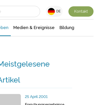
 Leben
Medien & Ereignisse
Interdisziplinäre Forschung
Veranstaltungsnachrichten
n Chemie
Gesellschaftswissenschaften
Kontakt
DE
eben
Medien & Ereignisse
Bildung
Meistgelesene
Artikel
25 April 2001
Forschungsergebnisse