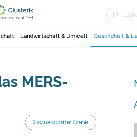
Landwirtschaft & Umwelt
Gesundheit &
Agrar- Forstwissenschaften
Biowissenschafte
Unternehmensmeldungen
Ökologie Umwelt- Naturschutz
ktmanagement-Tool
chaft
Landwirtschaft & Umwelt
Gesundheit & L
das MERS-
Biowissenschaften Chemie