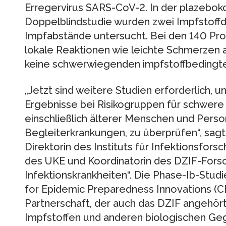
Erregervirus SARS-CoV-2. In der plazeboko
Doppelblindstudie wurden zwei Impfstoffd
Impfabstände untersucht. Bei den 140 Pro
lokale Reaktionen wie leichte Schmerzen an
keine schwerwiegenden impfstoffbedingt
„Jetzt sind weitere Studien erforderlich,
Ergebnisse bei Risikogruppen für schwer
einschließlich älterer Menschen und Pers
Begleiterkrankungen, zu überprüfen“, sagt
Direktorin des Instituts für Infektionsfor
des UKE und Koordinatorin des DZIF-Fors
Infektionskrankheiten“. Die Phase-Ib-Stud
for Epidemic Preparedness Innovations (CE
Partnerschaft, der auch das DZIF angehört
Impfstoffen und anderen biologischen 