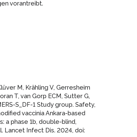
n vorantreibt.
Klüver M, Krähling V, Gerresheim
ran T, van Gorp ECM, Sutter G,
RS-S_DF-1 Study group. Safety,
odified vaccinia Ankara-based
: a phase 1b, double-blind,
. Lancet Infect Dis. 2024, doi: