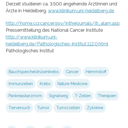
Derzeit studieren ca. 3.500 angehende Ärztinnen und
Ärzte in Heidelberg.
www.klinikum.uni-heidelberg.de
http://home.ccr.cancer.gov/inthejournals/itj_alam.asp
Pressemitteilung des National Cancer Institute
http://www.klinikum.uni-
heidelberg.de/Pathologisches-Institut.112.0.html
Pathologisches Institut
Bauchspeicheldrüsenkrebs
Cancer
Hemmstoff
Immunzellen
Krebs
Nature Medicine
Pankreaskarzinom
Signalweg
T-Zellen
Therapien
Tierversuch
Tumor
Tumorzellen
Zytokine