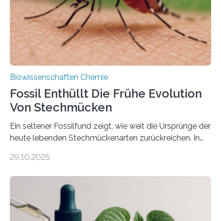
mit scheibenförmiger Gestalt. Was auffällig ist: Die
nächsten…
Biowissenschaften Chemie
Fossil Enthüllt Die Frühe Evolution
Von Stechmücken
Ein seltener Fossilfund zeigt, wie weit die Ursprünge der
heute lebenden Stechmückenarten zurückreichen. In
99 Millionen Jahre altem Bernstein entdeckten LMU-
29.10.2025
Forschende die bisher älteste bekannte Stechmücken-
Larve. Das kreidezeitliche Fossil stammt aus der
Region Kachin in Myanmar und hat sich in
ausgezeichnetem Zustand erhalten. Es konnte als neue
Art einer neuen Gattung beschrieben werden und trägt
nun den Namen Cretosabethes primaevus. Dieser erste