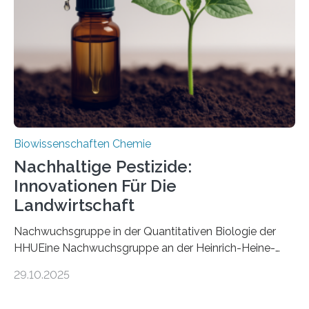
fossile Nachweis einer Stechmückenlarve in Bernstein
stellt gleichzeitig den ersten Fossilfund einer
Mückenlarve aus dem Mesozoikum dar, denn…
Biowissenschaften Chemie
Nachhaltige Pestizide:
Innovationen Für Die
Landwirtschaft
Nachwuchsgruppe in der Quantitativen Biologie der
HHUEine Nachwuchsgruppe an der Heinrich-Heine-
Universität Düsseldorf (HHU) wird in den kommenden
29.10.2025
fünf Jahren erforschen, wie Bakterien auf
biotechnologischem Weg ein ökologisch verträgliches