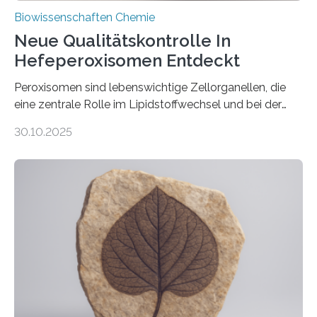
Biowissenschaften Chemie
Neue Qualitätskontrolle In
Hefeperoxisomen Entdeckt
Peroxisomen sind lebenswichtige Zellorganellen, die
eine zentrale Rolle im Lipidstoffwechsel und bei der
Entgiftung von Zellen spielen. Damit sie ihre Aufgaben
30.10.2025
erfüllen können, müssen zahlreiche Enzyme präzise in
ihr Inneres transportiert werden. Ein Forschungsteam
der Ruhr-Universität Bochum um Prof. Dr. Ralf Erdmann
und Dr. Ismaila Francis Yusuf hat nun einen bislang
unbekannten Qualitätskontrollmechanismus des
peroxisomalen Proteintransports in der Bäckerhefe
Saccharomyces cerevisiae entdeckt, der für die
Funktionsfähigkeit der Organellen entscheidend ist. Die
Studie wurde am 28. Oktober 2025 in der
Fachzeitschrift…