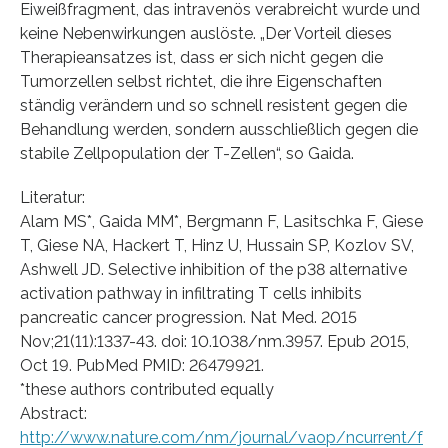
Eiweißfragment, das intravenös verabreicht wurde und
keine Nebenwirkungen auslöste. „Der Vorteil dieses
Therapieansatzes ist, dass er sich nicht gegen die
Tumorzellen selbst richtet, die ihre Eigenschaften
ständig verändern und so schnell resistent gegen die
Behandlung werden, sondern ausschließlich gegen die
stabile Zellpopulation der T-Zellen“, so Gaida.
Literatur:
Alam MS*, Gaida MM*, Bergmann F, Lasitschka F, Giese
T, Giese NA, Hackert T, Hinz U, Hussain SP, Kozlov SV,
Ashwell JD. Selective inhibition of the p38 alternative
activation pathway in infiltrating T cells inhibits
pancreatic cancer progression. Nat Med. 2015
Nov;21(11):1337-43. doi: 10.1038/nm.3957. Epub 2015,
Oct 19. PubMed PMID: 26479921.
*these authors contributed equally
Abstract:
http://www.nature.com/nm/journal/vaop/ncurrent/f