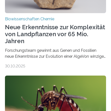
Biowissenschaften Chemie
Neue Erkenntnisse zur Komplexität
von Landpflanzen vor 65 Mio.
Jahren
Forschungsteam gewinnt aus Genen und Fossilien
neue Erkenntnisse zur Evolution einer AlgeVon winzigen
Moosen über filigrane Farne bis zu riesigen Bäumen –
30.10.2025
Landpflanzen zählen zu den komplexesten
fotosynthetischen Organismen der Erde. Ihre
Geschichte beginnt jedoch eher unscheinbar: bei
Grünalgen, die vor Hunderten von Millionen Jahren
lebten. Unter den Vorfahren sticht eine Gruppe heraus,
die noch heute in der Natur vorkommt: die
Süßwasseralge Coleochaetophyceae. Einige Arten
dieser Gruppe bilden aus Zellfäden dichte Geflechte