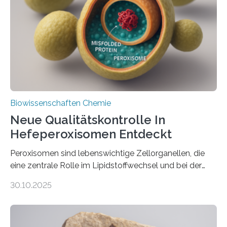
Biowissenschaften Chemie
Neue Qualitätskontrolle In
Hefeperoxisomen Entdeckt
Peroxisomen sind lebenswichtige Zellorganellen, die
eine zentrale Rolle im Lipidstoffwechsel und bei der
Entgiftung von Zellen spielen. Damit sie ihre Aufgaben
30.10.2025
erfüllen können, müssen zahlreiche Enzyme präzise in
ihr Inneres transportiert werden. Ein Forschungsteam
der Ruhr-Universität Bochum um Prof. Dr. Ralf Erdmann
und Dr. Ismaila Francis Yusuf hat nun einen bislang