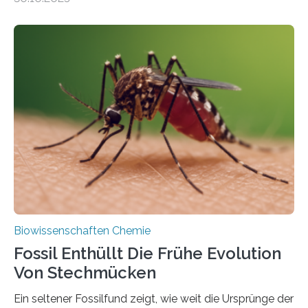
Landpflanzen zählen zu den komplexesten
fotosynthetischen Organismen der Erde. Ihre
Geschichte beginnt jedoch eher unscheinbar: bei
Grünalgen, die vor Hunderten von Millionen Jahren
lebten. Unter den Vorfahren sticht eine Gruppe heraus,
die noch heute in der Natur vorkommt: die
Süßwasseralge Coleochaetophyceae. Einige Arten
dieser Gruppe bilden aus Zellfäden dichte Geflechte
mit scheibenförmiger Gestalt. Was auffällig ist: Die
nächsten…
Biowissenschaften Chemie
Fossil Enthüllt Die Frühe Evolution
Von Stechmücken
Ein seltener Fossilfund zeigt, wie weit die Ursprünge der