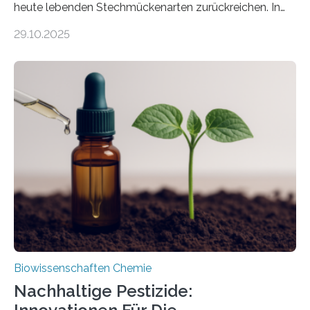
heute lebenden Stechmückenarten zurückreichen. In
99 Millionen Jahre altem Bernstein entdeckten LMU-
29.10.2025
Forschende die bisher älteste bekannte Stechmücken-
Larve. Das kreidezeitliche Fossil stammt aus der
Region Kachin in Myanmar und hat sich in
ausgezeichnetem Zustand erhalten. Es konnte als neue
Art einer neuen Gattung beschrieben werden und trägt
nun den Namen Cretosabethes primaevus. Dieser erste
fossile Nachweis einer Stechmückenlarve in Bernstein
stellt gleichzeitig den ersten Fossilfund einer
Mückenlarve aus dem Mesozoikum dar, denn…
Biowissenschaften Chemie
Nachhaltige Pestizide: