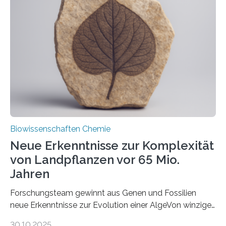
unbekannten Qualitätskontrollmechanismus des
peroxisomalen Proteintransports in der Bäckerhefe
Saccharomyces cerevisiae entdeckt, der für die
Funktionsfähigkeit der Organellen entscheidend ist. Die
Studie wurde am 28. Oktober 2025 in der
Fachzeitschrift…
Biowissenschaften Chemie
Neue Erkenntnisse zur Komplexität
von Landpflanzen vor 65 Mio.
Jahren
Forschungsteam gewinnt aus Genen und Fossilien
neue Erkenntnisse zur Evolution einer AlgeVon winzigen
Moosen über filigrane Farne bis zu riesigen Bäumen –
30.10.2025