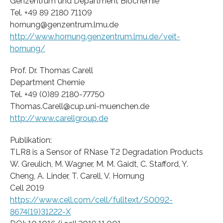
Genzentrum und Department Biochemie
Tel. +49 89 2180 71109
hornung@genzentrum.lmu.de
http://www.hornung.genzentrum.lmu.de/veit-
hornung/
Prof. Dr. Thomas Carell
Department Chemie
Tel. +49 (0)89 2180-77750
Thomas.Carell@cup.uni-muenchen.de
http://www.carellgroup.de
Publikation:
TLR8 is a Sensor of RNase T2 Degradation Products
W. Greulich, M. Wagner, M. M. Gaidt, C. Stafford, Y.
Cheng, A. Linder, T. Carell, V. Hornung
Cell 2019
https://www.cell.com/cell/fulltext/S0092-
8674(19)31222-X