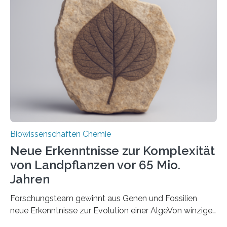
und Dr. Ismaila Francis Yusuf hat nun einen bislang
unbekannten Qualitätskontrollmechanismus des
peroxisomalen Proteintransports in der Bäckerhefe
Saccharomyces cerevisiae entdeckt, der für die
Funktionsfähigkeit der Organellen entscheidend ist. Die
Studie wurde am 28. Oktober 2025 in der
Fachzeitschrift…
Biowissenschaften Chemie
Neue Erkenntnisse zur Komplexität
von Landpflanzen vor 65 Mio.
Jahren
Forschungsteam gewinnt aus Genen und Fossilien
neue Erkenntnisse zur Evolution einer AlgeVon winzigen
Moosen über filigrane Farne bis zu riesigen Bäumen –