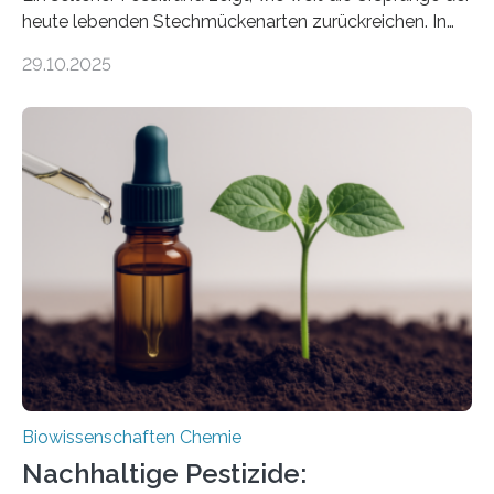
heute lebenden Stechmückenarten zurückreichen. In
99 Millionen Jahre altem Bernstein entdeckten LMU-
29.10.2025
Forschende die bisher älteste bekannte Stechmücken-
Larve. Das kreidezeitliche Fossil stammt aus der
Region Kachin in Myanmar und hat sich in
ausgezeichnetem Zustand erhalten. Es konnte als neue
Art einer neuen Gattung beschrieben werden und trägt
nun den Namen Cretosabethes primaevus. Dieser erste
fossile Nachweis einer Stechmückenlarve in Bernstein
stellt gleichzeitig den ersten Fossilfund einer
Mückenlarve aus dem Mesozoikum dar, denn…
Biowissenschaften Chemie
Nachhaltige Pestizide: