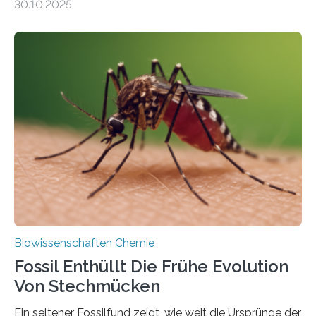
30.10.2025
Landpflanzen zählen zu den komplexesten
fotosynthetischen Organismen der Erde. Ihre
Geschichte beginnt jedoch eher unscheinbar: bei
Grünalgen, die vor Hunderten von Millionen Jahren
lebten. Unter den Vorfahren sticht eine Gruppe heraus,
die noch heute in der Natur vorkommt: die
Süßwasseralge Coleochaetophyceae. Einige Arten
dieser Gruppe bilden aus Zellfäden dichte Geflechte
mit scheibenförmiger Gestalt. Was auffällig ist: Die
nächsten…
Biowissenschaften Chemie
Fossil Enthüllt Die Frühe Evolution
Von Stechmücken
Ein seltener Fossilfund zeigt, wie weit die Ursprünge der