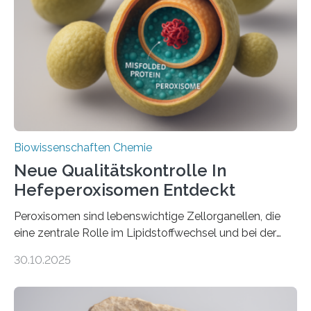
Biowissenschaften Chemie
Neue Qualitätskontrolle In
Hefeperoxisomen Entdeckt
Peroxisomen sind lebenswichtige Zellorganellen, die
eine zentrale Rolle im Lipidstoffwechsel und bei der
Entgiftung von Zellen spielen. Damit sie ihre Aufgaben
30.10.2025
erfüllen können, müssen zahlreiche Enzyme präzise in
ihr Inneres transportiert werden. Ein Forschungsteam
der Ruhr-Universität Bochum um Prof. Dr. Ralf Erdmann