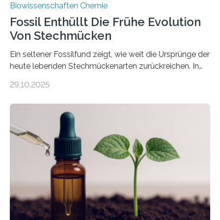
Biowissenschaften Chemie
Fossil Enthüllt Die Frühe Evolution
Von Stechmücken
Ein seltener Fossilfund zeigt, wie weit die Ursprünge der
heute lebenden Stechmückenarten zurückreichen. In
99 Millionen Jahre altem Bernstein entdeckten LMU-
29.10.2025
Forschende die bisher älteste bekannte Stechmücken-
Larve. Das kreidezeitliche Fossil stammt aus der
Region Kachin in Myanmar und hat sich in
ausgezeichnetem Zustand erhalten. Es konnte als neue
Art einer neuen Gattung beschrieben werden und trägt
nun den Namen Cretosabethes primaevus. Dieser erste
fossile Nachweis einer Stechmückenlarve in Bernstein
stellt gleichzeitig den ersten Fossilfund einer
Mückenlarve aus dem Mesozoikum dar, denn…