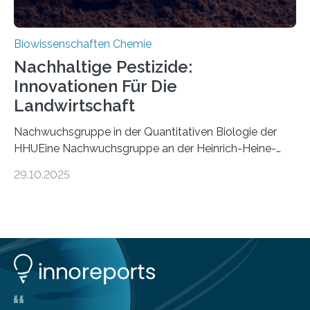
Biowissenschaften Chemie
Nachhaltige Pestizide:
Innovationen Für Die
Landwirtschaft
Nachwuchsgruppe in der Quantitativen Biologie der
HHUEine Nachwuchsgruppe an der Heinrich-Heine-
Universität Düsseldorf (HHU) wird in den kommenden
29.10.2025
fünf Jahren erforschen, wie Bakterien auf
biotechnologischem Weg ein ökologisch verträgliches
Pestizid erzeugen können. Der Wirkstoff stammt dabei
ursprünglich aus einer Pflanze, der Dalmatinischen
Insektenblume. Das Bundesministerium für Forschung,
Technologie und Raumfahrt (BMFTR) fördert das
Projekt im Rahmen der Nationalen
Bioökonomiestrategie mit rund 2,7 Millionen Euro.