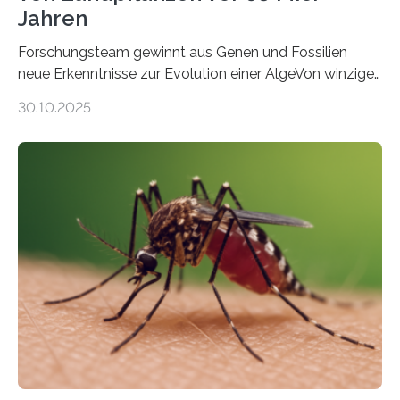
Jahren
Forschungsteam gewinnt aus Genen und Fossilien
neue Erkenntnisse zur Evolution einer AlgeVon winzigen
Moosen über filigrane Farne bis zu riesigen Bäumen –
30.10.2025
Landpflanzen zählen zu den komplexesten
fotosynthetischen Organismen der Erde. Ihre
Geschichte beginnt jedoch eher unscheinbar: bei
Grünalgen, die vor Hunderten von Millionen Jahren
lebten. Unter den Vorfahren sticht eine Gruppe heraus,
die noch heute in der Natur vorkommt: die
Süßwasseralge Coleochaetophyceae. Einige Arten
dieser Gruppe bilden aus Zellfäden dichte Geflechte
mit scheibenförmiger Gestalt. Was auffällig ist: Die
nächsten…