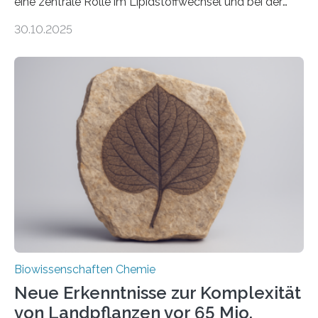
eine zentrale Rolle im Lipidstoffwechsel und bei der
Entgiftung von Zellen spielen. Damit sie ihre Aufgaben
30.10.2025
erfüllen können, müssen zahlreiche Enzyme präzise in
ihr Inneres transportiert werden. Ein Forschungsteam
der Ruhr-Universität Bochum um Prof. Dr. Ralf Erdmann
und Dr. Ismaila Francis Yusuf hat nun einen bislang
unbekannten Qualitätskontrollmechanismus des
peroxisomalen Proteintransports in der Bäckerhefe
Saccharomyces cerevisiae entdeckt, der für die
Funktionsfähigkeit der Organellen entscheidend ist. Die
Studie wurde am 28. Oktober 2025 in der
Fachzeitschrift…
Biowissenschaften Chemie
Neue Erkenntnisse zur Komplexität
von Landpflanzen vor 65 Mio.