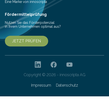
Pestizide sind äußerst wichtig, um die globale
Eine Marke von innoscripta
Ernährung zu sichern. Ohne sie besteht die weltweite
Gefahr erheblicher…
Fördermittelprüfung
Nutzen Sie das Förderpotenzial
in Ihrem Unternehmen optimal aus?
JETZT PRÜFEN
Copyright © 2026 - innoscripta AG
Impressum
Datenschutz