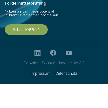
Gefahr erheblicher…
Fördermittelprüfung
Nutzen Sie das Förderpotenzial
in Ihrem Unternehmen optimal aus?
JETZT PRÜFEN
Copyright © 2026 - innoscripta AG
Impressum
Datenschutz