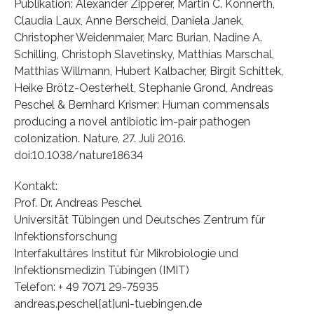
Publikation: Alexander Zipperer, Martin C. Konnerth,
Claudia Laux, Anne Berscheid, Daniela Janek,
Christopher Weidenmaier, Marc Burian, Nadine A.
Schilling, Christoph Slavetinsky, Matthias Marschal,
Matthias Willmann, Hubert Kalbacher, Birgit Schittek,
Heike Brötz-Oesterhelt, Stephanie Grond, Andreas
Peschel & Bernhard Krismer: Human commensals
producing a novel antibiotic im-pair pathogen
colonization. Nature, 27. Juli 2016.
doi:10.1038/nature18634
Kontakt:
Prof. Dr. Andreas Peschel
Universität Tübingen und Deutsches Zentrum für
Infektionsforschung
Interfakultäres Institut für Mikrobiologie und
Infektionsmedizin Tübingen (IMIT)
Telefon: + 49 7071 29-75935
andreas.peschel[at]uni-tuebingen.de