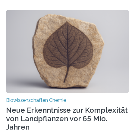
erfüllen können, müssen zahlreiche Enzyme präzise in
ihr Inneres transportiert werden. Ein Forschungsteam
der Ruhr-Universität Bochum um Prof. Dr. Ralf Erdmann
und Dr. Ismaila Francis Yusuf hat nun einen bislang
unbekannten Qualitätskontrollmechanismus des
peroxisomalen Proteintransports in der Bäckerhefe
Saccharomyces cerevisiae entdeckt, der für die
Funktionsfähigkeit der Organellen entscheidend ist. Die
Studie wurde am 28. Oktober 2025 in der
Fachzeitschrift…
Biowissenschaften Chemie
Neue Erkenntnisse zur Komplexität
von Landpflanzen vor 65 Mio.
Jahren