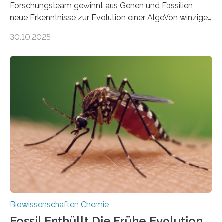
Forschungsteam gewinnt aus Genen und Fossilien
neue Erkenntnisse zur Evolution einer AlgeVon winzigen
Moosen über filigrane Farne bis zu riesigen Bäumen –
30.10.2025
Landpflanzen zählen zu den komplexesten
fotosynthetischen Organismen der Erde. Ihre
Geschichte beginnt jedoch eher unscheinbar: bei
Grünalgen, die vor Hunderten von Millionen Jahren
lebten. Unter den Vorfahren sticht eine Gruppe heraus,
die noch heute in der Natur vorkommt: die
Süßwasseralge Coleochaetophyceae. Einige Arten
dieser Gruppe bilden aus Zellfäden dichte Geflechte
mit scheibenförmiger Gestalt. Was auffällig ist: Die
nächsten…
Biowissenschaften Chemie
Fossil Enthüllt Die Frühe Evolution