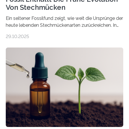
Von Stechmücken
Ein seltener Fossilfund zeigt, wie weit die Ursprünge der
heute lebenden Stechmückenarten zurückreichen. In
99 Millionen Jahre altem Bernstein entdeckten LMU-
29.10.2025
Forschende die bisher älteste bekannte Stechmücken-
Larve. Das kreidezeitliche Fossil stammt aus der
Region Kachin in Myanmar und hat sich in
ausgezeichnetem Zustand erhalten. Es konnte als neue
Art einer neuen Gattung beschrieben werden und trägt
nun den Namen Cretosabethes primaevus. Dieser erste
fossile Nachweis einer Stechmückenlarve in Bernstein
stellt gleichzeitig den ersten Fossilfund einer
Mückenlarve aus dem Mesozoikum dar, denn…