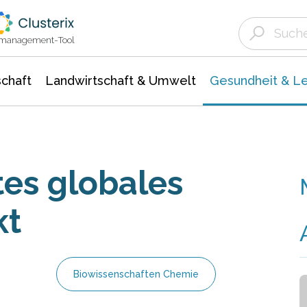
Landwirtschaft & Umwelt
Gesundheit &
Agrar- Forstwissenschaften
Biowissenschafte
Unternehmensmeldungen
Ökologie Umwelt- Naturschutz
ktmanagement-Tool
chaft
Landwirtschaft & Umwelt
Gesundheit & L
stes globales
kt
Biowissenschaften Chemie