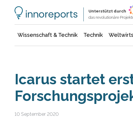
Wissenschaft & Technik
Informationstechnologie
Energie & Elektrotechnik
Unterstützt durch
das revolutionäre Proje
Wissenschaft & Technik
Technik
Weltwirts
Icarus startet er
Forschungsproje
10 September 2020