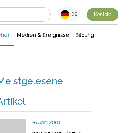
 Leben
Medien & Ereignisse
Interdisziplinäre Forschung
Veranstaltungsnachrichten
n Chemie
Gesellschaftswissenschaften
Kontakt
DE
eben
Medien & Ereignisse
Bildung
Meistgelesene
Artikel
25 April 2001
Forschungsergebnisse