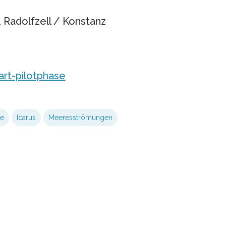
, Radolfzell / Konstanz
rt-pilotphase
ze
Icarus
Meeresströmungen