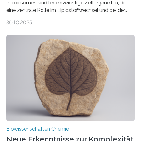
Peroxisomen sind lebenswichtige Zellorganellen, die
eine zentrale Rolle im Lipidstoffwechsel und bei der
Entgiftung von Zellen spielen. Damit sie ihre Aufgaben
30.10.2025
erfüllen können, müssen zahlreiche Enzyme präzise in
ihr Inneres transportiert werden. Ein Forschungsteam
der Ruhr-Universität Bochum um Prof. Dr. Ralf Erdmann
und Dr. Ismaila Francis Yusuf hat nun einen bislang
unbekannten Qualitätskontrollmechanismus des
peroxisomalen Proteintransports in der Bäckerhefe
Saccharomyces cerevisiae entdeckt, der für die
Funktionsfähigkeit der Organellen entscheidend ist. Die
Studie wurde am 28. Oktober 2025 in der
Fachzeitschrift…
Biowissenschaften Chemie
Neue Erkenntnisse zur Komplexität