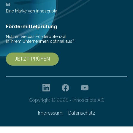
Bioökonomiestrategie mit rund 2,7 Millionen Euro.
Pestizide sind äußerst wichtig, um die globale
Eine Marke von innoscripta
Ernährung zu sichern. Ohne sie besteht die weltweite
Gefahr erheblicher…
Fördermittelprüfung
Nutzen Sie das Förderpotenzial
in Ihrem Unternehmen optimal aus?
JETZT PRÜFEN
Copyright © 2026 - innoscripta AG
Impressum
Datenschutz