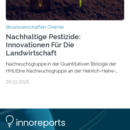
Biowissenschaften Chemie
Nachhaltige Pestizide:
Innovationen Für Die
Landwirtschaft
Nachwuchsgruppe in der Quantitativen Biologie der
HHUEine Nachwuchsgruppe an der Heinrich-Heine-
Universität Düsseldorf (HHU) wird in den kommenden
29.10.2025
fünf Jahren erforschen, wie Bakterien auf
biotechnologischem Weg ein ökologisch verträgliches
Pestizid erzeugen können. Der Wirkstoff stammt dabei
ursprünglich aus einer Pflanze, der Dalmatinischen
Insektenblume. Das Bundesministerium für Forschung,
Technologie und Raumfahrt (BMFTR) fördert das
Projekt im Rahmen der Nationalen