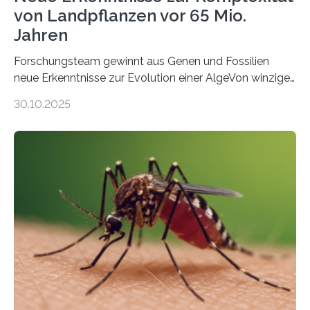
von Landpflanzen vor 65 Mio.
Jahren
Forschungsteam gewinnt aus Genen und Fossilien
neue Erkenntnisse zur Evolution einer AlgeVon winzigen
Moosen über filigrane Farne bis zu riesigen Bäumen –
30.10.2025
Landpflanzen zählen zu den komplexesten
fotosynthetischen Organismen der Erde. Ihre
Geschichte beginnt jedoch eher unscheinbar: bei
Grünalgen, die vor Hunderten von Millionen Jahren
lebten. Unter den Vorfahren sticht eine Gruppe heraus,
die noch heute in der Natur vorkommt: die
Süßwasseralge Coleochaetophyceae. Einige Arten
dieser Gruppe bilden aus Zellfäden dichte Geflechte
mit scheibenförmiger Gestalt. Was auffällig ist: Die
nächsten…