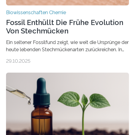
Biowissenschaften Chemie
Fossil Enthüllt Die Frühe Evolution
Von Stechmücken
Ein seltener Fossilfund zeigt, wie weit die Ursprünge der
heute lebenden Stechmückenarten zurückreichen. In
99 Millionen Jahre altem Bernstein entdeckten LMU-
29.10.2025
Forschende die bisher älteste bekannte Stechmücken-
Larve. Das kreidezeitliche Fossil stammt aus der
Region Kachin in Myanmar und hat sich in
ausgezeichnetem Zustand erhalten. Es konnte als neue
Art einer neuen Gattung beschrieben werden und trägt
nun den Namen Cretosabethes primaevus. Dieser erste
fossile Nachweis einer Stechmückenlarve in Bernstein
stellt gleichzeitig den ersten Fossilfund einer
Mückenlarve aus dem Mesozoikum dar, denn…