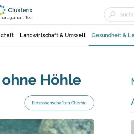
Landwirtschaft & Umwelt
Gesundheit &
Agrar- Forstwissenschaften
Biowissenschafte
Unternehmensmeldungen
Ökologie Umwelt- Naturschutz
ktmanagement-Tool
chaft
Landwirtschaft & Umwelt
Gesundheit & L
 ohne Höhle
Biowissenschaften Chemie