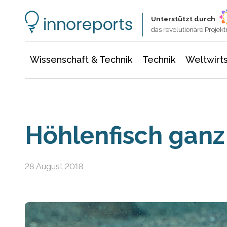
Wissenschaft & Technik
Informationstechnologie
Energie & Elektrotechnik
Unterstützt durch
das revolutionäre Proje
Wissenschaft & Technik
Technik
Weltwirts
Höhlenfisch ganz
28 August 2018