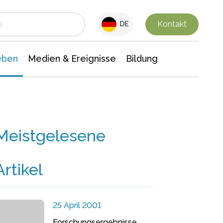
 Leben
Medien & Ereignisse
Interdisziplinäre Forschung
Veranstaltungsnachrichten
n Chemie
Gesellschaftswissenschaften
Kontakt
DE
eben
Medien & Ereignisse
Bildung
Meistgelesene
Artikel
25 April 2001
Forschungsergebnisse