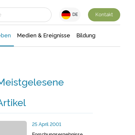
 Leben
Medien & Ereignisse
Interdisziplinäre Forschung
Veranstaltungsnachrichten
n Chemie
Gesellschaftswissenschaften
Kontakt
DE
eben
Medien & Ereignisse
Bildung
Meistgelesene
Artikel
25 April 2001
Forschungsergebnisse