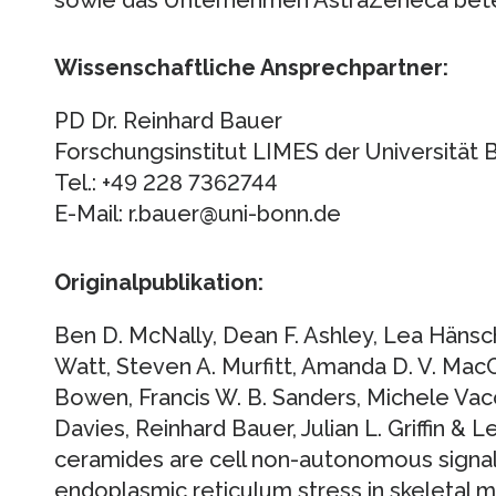
Wissenschaftliche Ansprechpartner:
PD Dr. Reinhard Bauer
Forschungsinstitut LIMES der Universität 
Tel.: +49 228 7362744
E-Mail: r.bauer@uni-bonn.de
Originalpublikation:
Ben D. McNally, Dean F. Ashley, Lea Hänsc
Watt, Steven A. Murfitt, Amanda D. V. Mac
Bowen, Francis W. B. Sanders, Michele Vac
Davies, Reinhard Bauer, Julian L. Griffin & 
ceramides are cell non-autonomous signals 
endoplasmic reticulum stress in skeletal