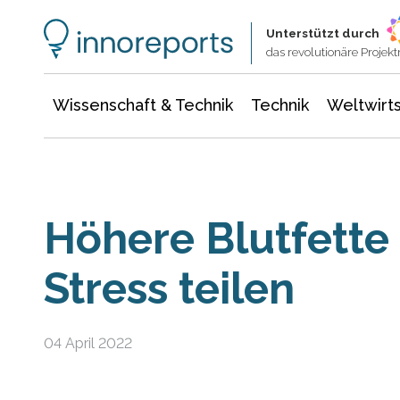
Wissenschaft & Technik
Informationstechnologie
Energie & Elektrotechnik
Unterstützt durch
das revolutionäre Proje
Wissenschaft & Technik
Technik
Weltwirts
Höhere Blutfette 
Stress teilen
04 April 2022