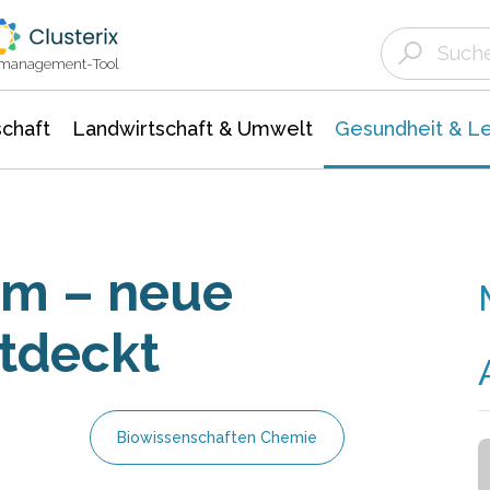
Landwirtschaft & Umwelt
Gesundheit &
Agrar- Forstwissenschaften
Biowissenschafte
Unternehmensmeldungen
Ökologie Umwelt- Naturschutz
ktmanagement-Tool
chaft
Landwirtschaft & Umwelt
Gesundheit & L
m – neue
tdeckt
Biowissenschaften Chemie