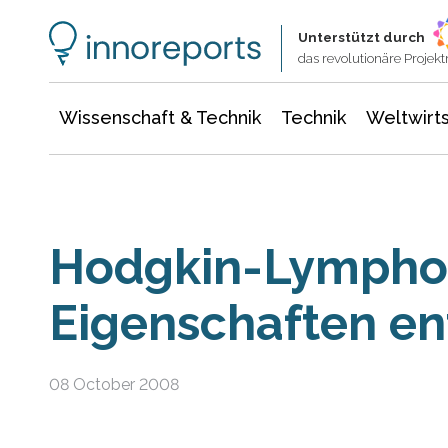
Wissenschaft & Technik
Informationstechnologie
Energie & Elektrotechnik
Unterstützt durch
das revolutionäre Proje
Wissenschaft & Technik
Technik
Weltwirts
Hodgkin-Lympho
Eigenschaften en
08 October 2008