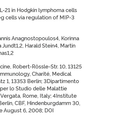
IL-21 in Hodgkin lymphoma cells
g cells via regulation of MIP-3
oannis Anagnostopoulos4, Korinna
Jundt1,2, Harald Stein4, Martin
has1,2
ine, Robert-Rössle-Str. 10, 13125
mmunology, Charité, Medical
tz 1, 13353 Berlin; 3Dipartimento
per lo Studio delle Malattie
 Vergata, Rome, Italy; 4Institute
y Berlin, CBF, Hindenburgdamm 30,
ne August 6, 2008; DOI