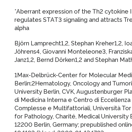
*Aberrant expression of the Th2 cytokine 
regulates STAT3 signaling and attracts Tre
alpha
Björn Lamprecht1,2, Stephan Kreher1,2, I
Jöhrens4, Giovanni Monteleone3, Franziska 
Janz1,2, Bernd Dörken1,2 and Stephan Mat
1Max-Delbrück-Center for Molecular Medic
Berlin;2Hematology, Oncology and Tumori
University Berlin, CVK, Augustenburger Pla
di Medicina Interna e Centro di Eccellenza 
Complesse e Multifattoriali, Università Tor
for Pathology, Charité, Medical Universit
12200 Berlin, Germany; prepublished onli