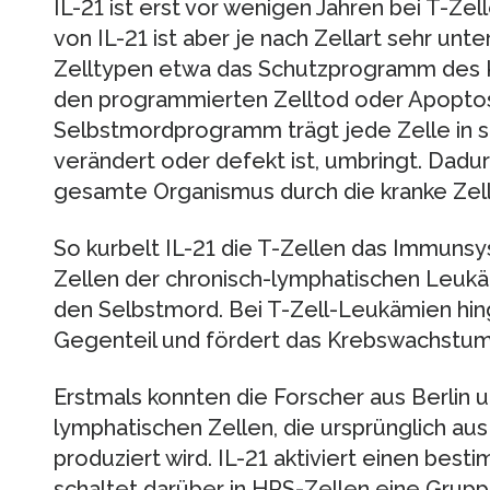
IL-21 ist erst vor wenigen Jahren bei T-Ze
von IL-21 ist aber je nach Zellart sehr unter
Zelltypen etwa das Schutzprogramm des K
den programmierten Zelltod oder Apopto
Selbstmordprogramm trägt jede Zelle in sic
verändert oder defekt ist, umbringt. Dadur
gesamte Organismus durch die kranke Zell
So kurbelt IL-21 die T-Zellen das Immunsy
Zellen der chronisch-lymphatischen Leukä
den Selbstmord. Bei T-Zell-Leukämien hi
Gegenteil und fördert das Krebswachstum
Erstmals konnten die Forscher aus Berlin 
lymphatischen Zellen, die ursprünglich au
produziert wird. IL-21 aktiviert einen be
schaltet darüber in HRS-Zellen eine Grupp