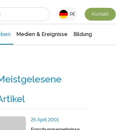
 Leben
Medien & Ereignisse
Interdisziplinäre Forschung
Veranstaltungsnachrichten
n Chemie
Gesellschaftswissenschaften
Kontakt
DE
eben
Medien & Ereignisse
Bildung
Meistgelesene
Artikel
25 April 2001
Forschungsergebnisse