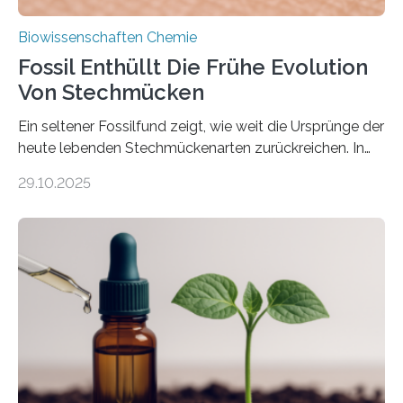
Biowissenschaften Chemie
Fossil Enthüllt Die Frühe Evolution
Von Stechmücken
Ein seltener Fossilfund zeigt, wie weit die Ursprünge der
heute lebenden Stechmückenarten zurückreichen. In
99 Millionen Jahre altem Bernstein entdeckten LMU-
29.10.2025
Forschende die bisher älteste bekannte Stechmücken-
Larve. Das kreidezeitliche Fossil stammt aus der
Region Kachin in Myanmar und hat sich in
ausgezeichnetem Zustand erhalten. Es konnte als neue
Art einer neuen Gattung beschrieben werden und trägt
nun den Namen Cretosabethes primaevus. Dieser erste
fossile Nachweis einer Stechmückenlarve in Bernstein
stellt gleichzeitig den ersten Fossilfund einer
Mückenlarve aus dem Mesozoikum dar, denn…