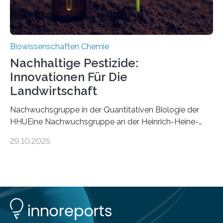
Biowissenschaften Chemie
Nachhaltige Pestizide:
Innovationen Für Die
Landwirtschaft
Nachwuchsgruppe in der Quantitativen Biologie der
HHUEine Nachwuchsgruppe an der Heinrich-Heine-
Universität Düsseldorf (HHU) wird in den kommenden
29.10.2025
fünf Jahren erforschen, wie Bakterien auf
biotechnologischem Weg ein ökologisch verträgliches
Pestizid erzeugen können. Der Wirkstoff stammt dabei
ursprünglich aus einer Pflanze, der Dalmatinischen
Insektenblume. Das Bundesministerium für Forschung,
Technologie und Raumfahrt (BMFTR) fördert das
Projekt im Rahmen der Nationalen