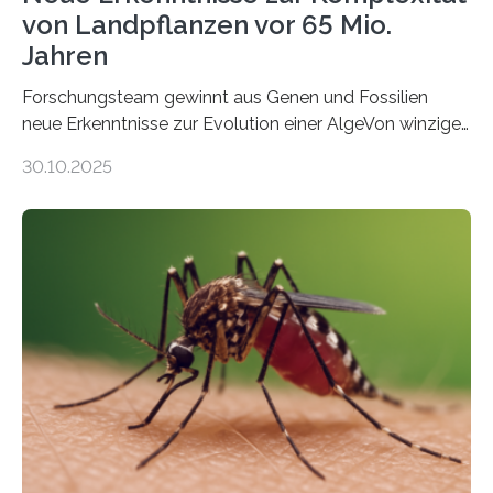
von Landpflanzen vor 65 Mio.
Jahren
Forschungsteam gewinnt aus Genen und Fossilien
neue Erkenntnisse zur Evolution einer AlgeVon winzigen
Moosen über filigrane Farne bis zu riesigen Bäumen –
30.10.2025
Landpflanzen zählen zu den komplexesten
fotosynthetischen Organismen der Erde. Ihre
Geschichte beginnt jedoch eher unscheinbar: bei
Grünalgen, die vor Hunderten von Millionen Jahren
lebten. Unter den Vorfahren sticht eine Gruppe heraus,
die noch heute in der Natur vorkommt: die
Süßwasseralge Coleochaetophyceae. Einige Arten
dieser Gruppe bilden aus Zellfäden dichte Geflechte
mit scheibenförmiger Gestalt. Was auffällig ist: Die
nächsten…