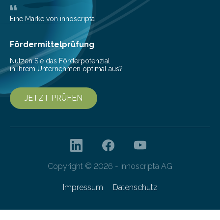
Bioökonomiestrategie mit rund 2,7 Millionen Euro.
Pestizide sind äußerst wichtig, um die globale
Eine Marke von innoscripta
Ernährung zu sichern. Ohne sie besteht die weltweite
Gefahr erheblicher…
Fördermittelprüfung
Nutzen Sie das Förderpotenzial
in Ihrem Unternehmen optimal aus?
JETZT PRÜFEN
Copyright © 2026 - innoscripta AG
Impressum
Datenschutz