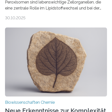
Peroxisomen sind lebenswichtige Zellorganellen, die
eine zentrale Rolle im Lipidstoffwechsel und bei der
Entgiftung von Zellen spielen. Damit sie ihre Aufgaben
30.10.2025
erfüllen können, müssen zahlreiche Enzyme präzise in
ihr Inneres transportiert werden. Ein Forschungsteam
der Ruhr-Universität Bochum um Prof. Dr. Ralf Erdmann
und Dr. Ismaila Francis Yusuf hat nun einen bislang
unbekannten Qualitätskontrollmechanismus des
peroxisomalen Proteintransports in der Bäckerhefe
Saccharomyces cerevisiae entdeckt, der für die
Funktionsfähigkeit der Organellen entscheidend ist. Die
Studie wurde am 28. Oktober 2025 in der
Fachzeitschrift…
Biowissenschaften Chemie
Neue Erkenntnisse zur Komplexität