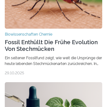
mit scheibenförmiger Gestalt. Was auffällig ist: Die
nächsten…
Biowissenschaften Chemie
Fossil Enthüllt Die Frühe Evolution
Von Stechmücken
Ein seltener Fossilfund zeigt, wie weit die Ursprünge der
heute lebenden Stechmückenarten zurückreichen. In
99 Millionen Jahre altem Bernstein entdeckten LMU-
29.10.2025
Forschende die bisher älteste bekannte Stechmücken-
Larve. Das kreidezeitliche Fossil stammt aus der
Region Kachin in Myanmar und hat sich in
ausgezeichnetem Zustand erhalten. Es konnte als neue
Art einer neuen Gattung beschrieben werden und trägt
nun den Namen Cretosabethes primaevus. Dieser erste