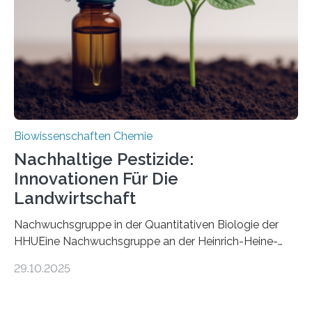
fossile Nachweis einer Stechmückenlarve in Bernstein
stellt gleichzeitig den ersten Fossilfund einer
Mückenlarve aus dem Mesozoikum dar, denn…
Biowissenschaften Chemie
Nachhaltige Pestizide:
Innovationen Für Die
Landwirtschaft
Nachwuchsgruppe in der Quantitativen Biologie der
HHUEine Nachwuchsgruppe an der Heinrich-Heine-
Universität Düsseldorf (HHU) wird in den kommenden
29.10.2025
fünf Jahren erforschen, wie Bakterien auf
biotechnologischem Weg ein ökologisch verträgliches
Pestizid erzeugen können. Der Wirkstoff stammt dabei