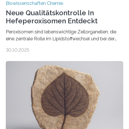
Biowissenschaften Chemie
Neue Qualitätskontrolle In
Hefeperoxisomen Entdeckt
Peroxisomen sind lebenswichtige Zellorganellen, die
eine zentrale Rolle im Lipidstoffwechsel und bei der
Entgiftung von Zellen spielen. Damit sie ihre Aufgaben
30.10.2025
erfüllen können, müssen zahlreiche Enzyme präzise in
ihr Inneres transportiert werden. Ein Forschungsteam
der Ruhr-Universität Bochum um Prof. Dr. Ralf Erdmann
und Dr. Ismaila Francis Yusuf hat nun einen bislang
unbekannten Qualitätskontrollmechanismus des
peroxisomalen Proteintransports in der Bäckerhefe
Saccharomyces cerevisiae entdeckt, der für die
Funktionsfähigkeit der Organellen entscheidend ist. Die
Studie wurde am 28. Oktober 2025 in der
Fachzeitschrift…