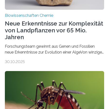
Biowissenschaften Chemie
Neue Erkenntnisse zur Komplexität
von Landpflanzen vor 65 Mio.
Jahren
Forschungsteam gewinnt aus Genen und Fossilien
neue Erkenntnisse zur Evolution einer AlgeVon winzigen
Moosen über filigrane Farne bis zu riesigen Bäumen –
30.10.2025
Landpflanzen zählen zu den komplexesten
fotosynthetischen Organismen der Erde. Ihre
Geschichte beginnt jedoch eher unscheinbar: bei
Grünalgen, die vor Hunderten von Millionen Jahren
lebten. Unter den Vorfahren sticht eine Gruppe heraus,
die noch heute in der Natur vorkommt: die
Süßwasseralge Coleochaetophyceae. Einige Arten
dieser Gruppe bilden aus Zellfäden dichte Geflechte