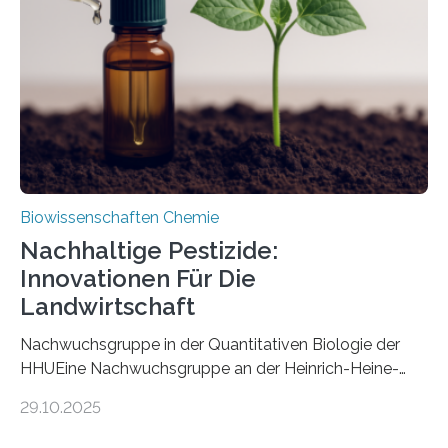
nun den Namen Cretosabethes primaevus. Dieser erste
fossile Nachweis einer Stechmückenlarve in Bernstein
stellt gleichzeitig den ersten Fossilfund einer
Mückenlarve aus dem Mesozoikum dar, denn…
Biowissenschaften Chemie
Nachhaltige Pestizide:
Innovationen Für Die
Landwirtschaft
Nachwuchsgruppe in der Quantitativen Biologie der
HHUEine Nachwuchsgruppe an der Heinrich-Heine-
Universität Düsseldorf (HHU) wird in den kommenden
29.10.2025
fünf Jahren erforschen, wie Bakterien auf
biotechnologischem Weg ein ökologisch verträgliches