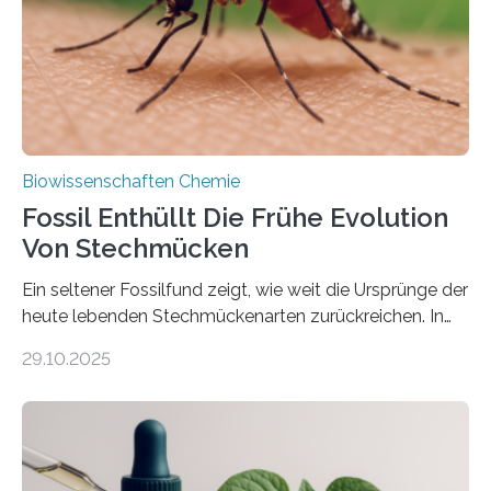
dieser Gruppe bilden aus Zellfäden dichte Geflechte
mit scheibenförmiger Gestalt. Was auffällig ist: Die
nächsten…
Biowissenschaften Chemie
Fossil Enthüllt Die Frühe Evolution
Von Stechmücken
Ein seltener Fossilfund zeigt, wie weit die Ursprünge der
heute lebenden Stechmückenarten zurückreichen. In
99 Millionen Jahre altem Bernstein entdeckten LMU-
29.10.2025
Forschende die bisher älteste bekannte Stechmücken-
Larve. Das kreidezeitliche Fossil stammt aus der
Region Kachin in Myanmar und hat sich in
ausgezeichnetem Zustand erhalten. Es konnte als neue
Art einer neuen Gattung beschrieben werden und trägt