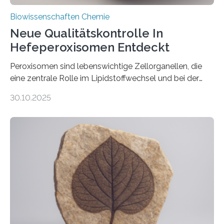
Biowissenschaften Chemie
Neue Qualitätskontrolle In
Hefeperoxisomen Entdeckt
Peroxisomen sind lebenswichtige Zellorganellen, die
eine zentrale Rolle im Lipidstoffwechsel und bei der
Entgiftung von Zellen spielen. Damit sie ihre Aufgaben
30.10.2025
erfüllen können, müssen zahlreiche Enzyme präzise in
ihr Inneres transportiert werden. Ein Forschungsteam
der Ruhr-Universität Bochum um Prof. Dr. Ralf Erdmann
und Dr. Ismaila Francis Yusuf hat nun einen bislang
unbekannten Qualitätskontrollmechanismus des
peroxisomalen Proteintransports in der Bäckerhefe
Saccharomyces cerevisiae entdeckt, der für die
Funktionsfähigkeit der Organellen entscheidend ist. Die
Studie wurde am 28. Oktober 2025 in der
Fachzeitschrift…