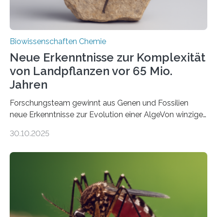
Biowissenschaften Chemie
Neue Erkenntnisse zur Komplexität
von Landpflanzen vor 65 Mio.
Jahren
Forschungsteam gewinnt aus Genen und Fossilien
neue Erkenntnisse zur Evolution einer AlgeVon winzigen
Moosen über filigrane Farne bis zu riesigen Bäumen –
30.10.2025
Landpflanzen zählen zu den komplexesten
fotosynthetischen Organismen der Erde. Ihre
Geschichte beginnt jedoch eher unscheinbar: bei
Grünalgen, die vor Hunderten von Millionen Jahren
lebten. Unter den Vorfahren sticht eine Gruppe heraus,
die noch heute in der Natur vorkommt: die
Süßwasseralge Coleochaetophyceae. Einige Arten