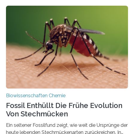
fotosynthetischen Organismen der Erde. Ihre
Geschichte beginnt jedoch eher unscheinbar: bei
Grünalgen, die vor Hunderten von Millionen Jahren
lebten. Unter den Vorfahren sticht eine Gruppe heraus,
die noch heute in der Natur vorkommt: die
Süßwasseralge Coleochaetophyceae. Einige Arten
dieser Gruppe bilden aus Zellfäden dichte Geflechte
mit scheibenförmiger Gestalt. Was auffällig ist: Die
nächsten…
Biowissenschaften Chemie
Fossil Enthüllt Die Frühe Evolution
Von Stechmücken
Ein seltener Fossilfund zeigt, wie weit die Ursprünge der
heute lebenden Stechmückenarten zurückreichen. In