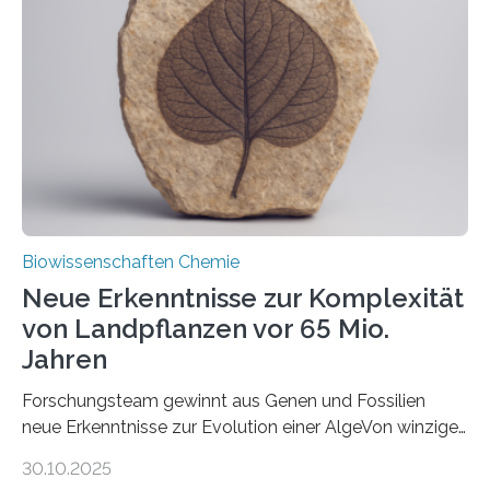
unbekannten Qualitätskontrollmechanismus des
peroxisomalen Proteintransports in der Bäckerhefe
Saccharomyces cerevisiae entdeckt, der für die
Funktionsfähigkeit der Organellen entscheidend ist. Die
Studie wurde am 28. Oktober 2025 in der
Fachzeitschrift…
Biowissenschaften Chemie
Neue Erkenntnisse zur Komplexität
von Landpflanzen vor 65 Mio.
Jahren
Forschungsteam gewinnt aus Genen und Fossilien
neue Erkenntnisse zur Evolution einer AlgeVon winzigen
Moosen über filigrane Farne bis zu riesigen Bäumen –
30.10.2025
Landpflanzen zählen zu den komplexesten