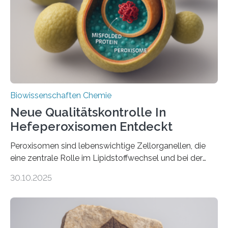
Biowissenschaften Chemie
Neue Qualitätskontrolle In
Hefeperoxisomen Entdeckt
Peroxisomen sind lebenswichtige Zellorganellen, die
eine zentrale Rolle im Lipidstoffwechsel und bei der
Entgiftung von Zellen spielen. Damit sie ihre Aufgaben
30.10.2025
erfüllen können, müssen zahlreiche Enzyme präzise in
ihr Inneres transportiert werden. Ein Forschungsteam
der Ruhr-Universität Bochum um Prof. Dr. Ralf Erdmann
und Dr. Ismaila Francis Yusuf hat nun einen bislang