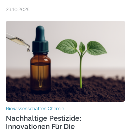
99 Millionen Jahre altem Bernstein entdeckten LMU-
29.10.2025
Forschende die bisher älteste bekannte Stechmücken-
Larve. Das kreidezeitliche Fossil stammt aus der
Region Kachin in Myanmar und hat sich in
ausgezeichnetem Zustand erhalten. Es konnte als neue
Art einer neuen Gattung beschrieben werden und trägt
nun den Namen Cretosabethes primaevus. Dieser erste
fossile Nachweis einer Stechmückenlarve in Bernstein
stellt gleichzeitig den ersten Fossilfund einer
Mückenlarve aus dem Mesozoikum dar, denn…
Biowissenschaften Chemie
Nachhaltige Pestizide:
Innovationen Für Die