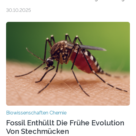
Moosen über filigrane Farne bis zu riesigen Bäumen –
30.10.2025
Landpflanzen zählen zu den komplexesten
fotosynthetischen Organismen der Erde. Ihre
Geschichte beginnt jedoch eher unscheinbar: bei
Grünalgen, die vor Hunderten von Millionen Jahren
lebten. Unter den Vorfahren sticht eine Gruppe heraus,
die noch heute in der Natur vorkommt: die
Süßwasseralge Coleochaetophyceae. Einige Arten
dieser Gruppe bilden aus Zellfäden dichte Geflechte
mit scheibenförmiger Gestalt. Was auffällig ist: Die
nächsten…
Biowissenschaften Chemie
Fossil Enthüllt Die Frühe Evolution
Von Stechmücken