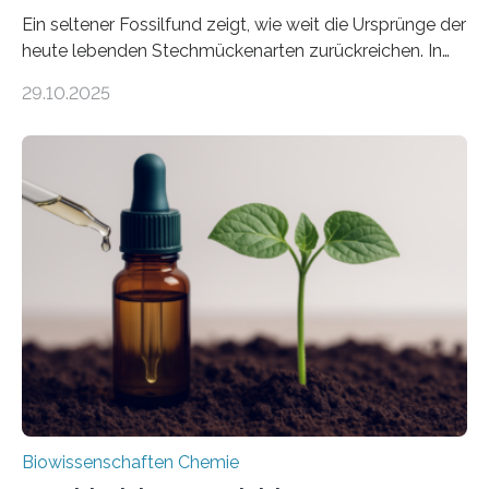
Ein seltener Fossilfund zeigt, wie weit die Ursprünge der
heute lebenden Stechmückenarten zurückreichen. In
99 Millionen Jahre altem Bernstein entdeckten LMU-
29.10.2025
Forschende die bisher älteste bekannte Stechmücken-
Larve. Das kreidezeitliche Fossil stammt aus der
Region Kachin in Myanmar und hat sich in
ausgezeichnetem Zustand erhalten. Es konnte als neue
Art einer neuen Gattung beschrieben werden und trägt
nun den Namen Cretosabethes primaevus. Dieser erste
fossile Nachweis einer Stechmückenlarve in Bernstein
stellt gleichzeitig den ersten Fossilfund einer
Mückenlarve aus dem Mesozoikum dar, denn…
Biowissenschaften Chemie