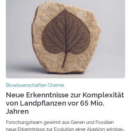
der Ruhr-Universität Bochum um Prof. Dr. Ralf Erdmann
und Dr. Ismaila Francis Yusuf hat nun einen bislang
unbekannten Qualitätskontrollmechanismus des
peroxisomalen Proteintransports in der Bäckerhefe
Saccharomyces cerevisiae entdeckt, der für die
Funktionsfähigkeit der Organellen entscheidend ist. Die
Studie wurde am 28. Oktober 2025 in der
Fachzeitschrift…
Biowissenschaften Chemie
Neue Erkenntnisse zur Komplexität
von Landpflanzen vor 65 Mio.
Jahren
Forschungsteam gewinnt aus Genen und Fossilien
neue Erkenntnisse zur Evolution einer AlgeVon winzigen