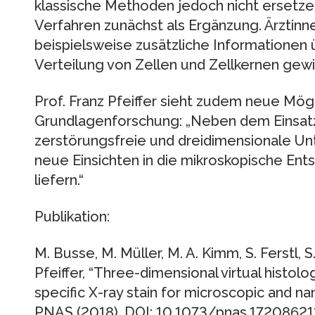
klassische Methoden jedoch nicht ersetze
Verfahren zunächst als Ergänzung. Ärztinn
beispielsweise zusätzliche Informationen 
Verteilung von Zellen und Zellkernen gew
Prof. Franz Pfeiffer sieht zudem neue Mögl
Grundlagenforschung: „Neben dem Einsatz
zerstörungsfreie und dreidimensionale 
neue Einsichten in die mikroskopische Ent
liefern.“
Publikation:
M. Busse, M. Müller, M. A. Kimm, S. Ferstl, S.
Pfeiffer, “Three-dimensional virtual histo
specific X-ray stain for microscopic and
PNAS (2018). DOI: 10.1073/pnas.17208621