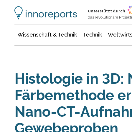
Wissenschaft & Technik
Informationstechnologie
Energie & Elektrotechnik
Unterstützt durch
das revolutionäre Proje
Wissenschaft & Technik
Technik
Weltwirts
Histologie in 3D:
Färbemethode er
Nano-CT-Aufnah
Gewebeproben