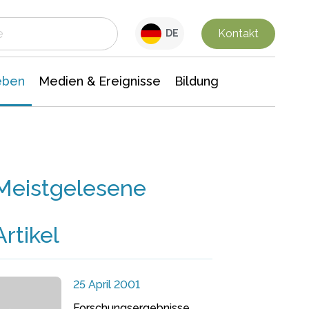
 Leben
Medien & Ereignisse
Interdisziplinäre Forschung
Veranstaltungsnachrichten
n Chemie
Gesellschaftswissenschaften
Kontakt
DE
eben
Medien & Ereignisse
Bildung
Meistgelesene
Artikel
25 April 2001
Forschungsergebnisse