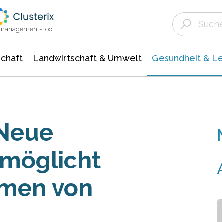
Landwirtschaft & Umwelt
Gesundheit &
Agrar- Forstwissenschaften
Biowissenschafte
Unternehmensmeldungen
Ökologie Umwelt- Naturschutz
ktmanagement-Tool
chaft
Landwirtschaft & Umwelt
Gesundheit & L
 Neue
möglicht
men von