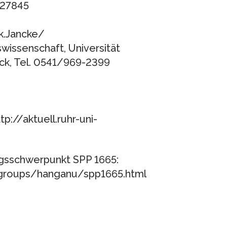
-27845
k.Jancke/
nswissenschaft, Universität
ück, Tel. 0541/969-2399
p://aktuell.ruhr-uni-
ngsschwerpunkt SPP 1665:
groups/hanganu/spp1665.html