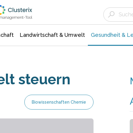
Landwirtschaft & Umwelt
Gesundheit &
Agrar- Forstwissenschaften
Biowissenschafte
Unternehmensmeldungen
Ökologie Umwelt- Naturschutz
ktmanagement-Tool
chaft
Landwirtschaft & Umwelt
Gesundheit & L
elt steuern
Biowissenschaften Chemie