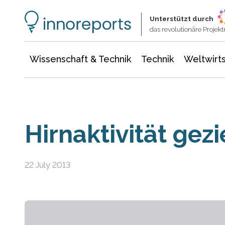
Wissenschaft & Technik
Informationstechnologie
Energie & Elektrotechnik
Unterstützt durch
das revolutionäre Proje
Wissenschaft & Technik
Technik
Weltwirts
Hirnaktivität gezi
22 July 2013