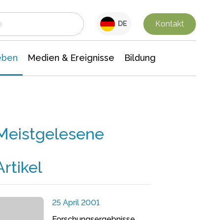
 Leben
Medien & Ereignisse
Interdisziplinäre Forschung
Veranstaltungsnachrichten
n Chemie
Gesellschaftswissenschaften
Kontakt
DE
eben
Medien & Ereignisse
Bildung
Meistgelesene
Artikel
25 April 2001
Forschungsergebnisse