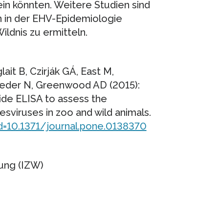
ein könnten. Weitere Studien sind
n in der EHV-Epidemiologie
ildnis zu ermitteln.
it B, Czirják GÁ, East M,
ieder N, Greenwood AD (2015):
de ELISA to assess the
sviruses in zoo and wild animals.
id=10.1371/journal.pone.0138370
hung (IZW)