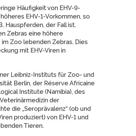
ringe Häufigkeit von EHV-9-
iel höheres EHV-1-Vorkommen, so
. Hauspferden, der Fall ist.
en Zebras eine höhere
i im Zoo lebenden Zebras. Dies
eckung mit EHV-Viren in
ner Leibniz-Instituts für Zoo- und
ität Berlin, der Réserve Africaine
gical Institute (Namibia), des
 Veterinärmedizin der
chte die „Seroprävalenz“ (ob und
Viren produziert) von EHV-1 und
ebenden Tieren.