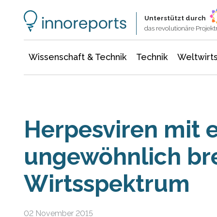
Wissenschaft & Technik
Informationstechnologie
Energie & Elektrotechnik
Unterstützt durch
das revolutionäre Proje
Wissenschaft & Technik
Technik
Weltwirts
Herpesviren mit 
ungewöhnlich br
Wirtsspektrum
02 November 2015