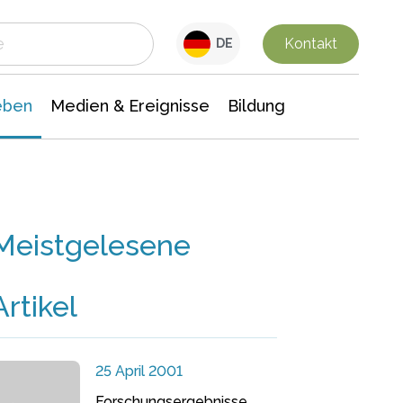
 Leben
Medien & Ereignisse
Interdisziplinäre Forschung
Veranstaltungsnachrichten
n Chemie
Gesellschaftswissenschaften
Kontakt
DE
eben
Medien & Ereignisse
Bildung
Meistgelesene
Artikel
25 April 2001
Forschungsergebnisse