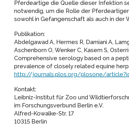
Pferdeartige die Quelle dieser Infektion s
notwendig, um die Rolle der Pferdeartige
sowohl in Gefangenschaft als auch in der W
Publikation:
Abdelgawad A, Hermes R, Damiani A, Lamgla
Aschenborn O, Wenker C, Kasem S, Osterr
Comprehensive serology based on a pepti
prevalence of closely related equine herpe
http://journals.plos.org/plosone/article?
Kontakt:
Leibniz-Institut für Zoo und Wildtierforsc
im Forschungsverbund Berlin e.V.
Alfred-Kowalke-Str. 17
10315 Berlin