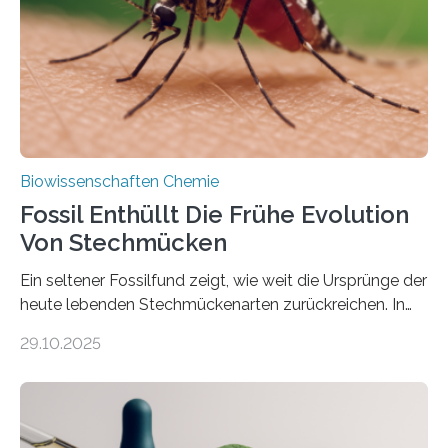
dieser Gruppe bilden aus Zellfäden dichte Geflechte
mit scheibenförmiger Gestalt. Was auffällig ist: Die
nächsten…
Biowissenschaften Chemie
Fossil Enthüllt Die Frühe Evolution
Von Stechmücken
Ein seltener Fossilfund zeigt, wie weit die Ursprünge der
heute lebenden Stechmückenarten zurückreichen. In
99 Millionen Jahre altem Bernstein entdeckten LMU-
29.10.2025
Forschende die bisher älteste bekannte Stechmücken-
Larve. Das kreidezeitliche Fossil stammt aus der
Region Kachin in Myanmar und hat sich in
ausgezeichnetem Zustand erhalten. Es konnte als neue