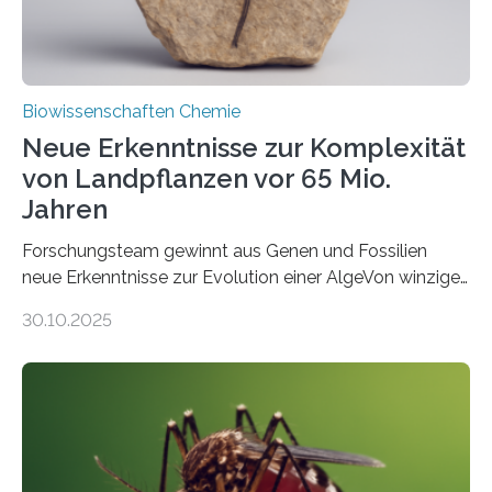
Biowissenschaften Chemie
Neue Erkenntnisse zur Komplexität
von Landpflanzen vor 65 Mio.
Jahren
Forschungsteam gewinnt aus Genen und Fossilien
neue Erkenntnisse zur Evolution einer AlgeVon winzigen
Moosen über filigrane Farne bis zu riesigen Bäumen –
30.10.2025
Landpflanzen zählen zu den komplexesten
fotosynthetischen Organismen der Erde. Ihre
Geschichte beginnt jedoch eher unscheinbar: bei
Grünalgen, die vor Hunderten von Millionen Jahren
lebten. Unter den Vorfahren sticht eine Gruppe heraus,
die noch heute in der Natur vorkommt: die
Süßwasseralge Coleochaetophyceae. Einige Arten