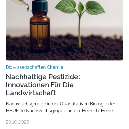
Art einer neuen Gattung beschrieben werden und trägt
nun den Namen Cretosabethes primaevus. Dieser erste
fossile Nachweis einer Stechmückenlarve in Bernstein
stellt gleichzeitig den ersten Fossilfund einer
Mückenlarve aus dem Mesozoikum dar, denn…
Biowissenschaften Chemie
Nachhaltige Pestizide:
Innovationen Für Die
Landwirtschaft
Nachwuchsgruppe in der Quantitativen Biologie der
HHUEine Nachwuchsgruppe an der Heinrich-Heine-
Universität Düsseldorf (HHU) wird in den kommenden
29.10.2025
fünf Jahren erforschen, wie Bakterien auf