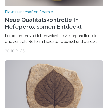
Biowissenschaften Chemie
Neue Qualitätskontrolle In
Hefeperoxisomen Entdeckt
Peroxisomen sind lebenswichtige Zellorganellen, die
eine zentrale Rolle im Lipidstoffwechsel und bei der
Entgiftung von Zellen spielen. Damit sie ihre Aufgaben
30.10.2025
erfüllen können, müssen zahlreiche Enzyme präzise in
ihr Inneres transportiert werden. Ein Forschungsteam
der Ruhr-Universität Bochum um Prof. Dr. Ralf Erdmann
und Dr. Ismaila Francis Yusuf hat nun einen bislang
unbekannten Qualitätskontrollmechanismus des
peroxisomalen Proteintransports in der Bäckerhefe
Saccharomyces cerevisiae entdeckt, der für die
Funktionsfähigkeit der Organellen entscheidend ist. Die
Studie wurde am 28. Oktober 2025 in der
Fachzeitschrift…