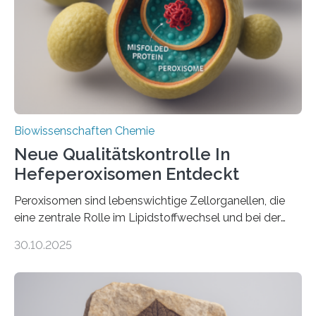
Biowissenschaften Chemie
Neue Qualitätskontrolle In
Hefeperoxisomen Entdeckt
Peroxisomen sind lebenswichtige Zellorganellen, die
eine zentrale Rolle im Lipidstoffwechsel und bei der
Entgiftung von Zellen spielen. Damit sie ihre Aufgaben
30.10.2025
erfüllen können, müssen zahlreiche Enzyme präzise in
ihr Inneres transportiert werden. Ein Forschungsteam
der Ruhr-Universität Bochum um Prof. Dr. Ralf Erdmann
und Dr. Ismaila Francis Yusuf hat nun einen bislang