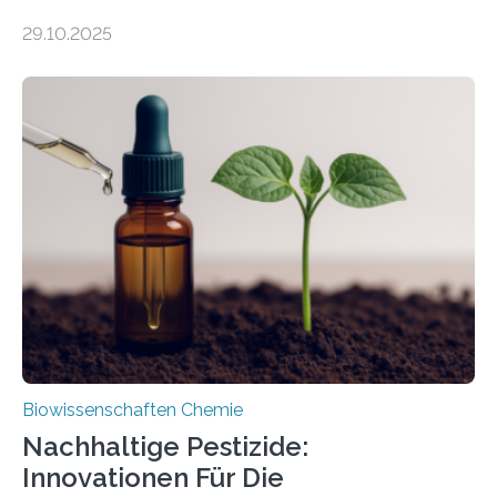
99 Millionen Jahre altem Bernstein entdeckten LMU-
29.10.2025
Forschende die bisher älteste bekannte Stechmücken-
Larve. Das kreidezeitliche Fossil stammt aus der
Region Kachin in Myanmar und hat sich in
ausgezeichnetem Zustand erhalten. Es konnte als neue
Art einer neuen Gattung beschrieben werden und trägt
nun den Namen Cretosabethes primaevus. Dieser erste
fossile Nachweis einer Stechmückenlarve in Bernstein
stellt gleichzeitig den ersten Fossilfund einer
Mückenlarve aus dem Mesozoikum dar, denn…
Biowissenschaften Chemie
Nachhaltige Pestizide:
Innovationen Für Die