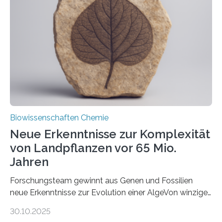
unbekannten Qualitätskontrollmechanismus des
peroxisomalen Proteintransports in der Bäckerhefe
Saccharomyces cerevisiae entdeckt, der für die
Funktionsfähigkeit der Organellen entscheidend ist. Die
Studie wurde am 28. Oktober 2025 in der
Fachzeitschrift…
Biowissenschaften Chemie
Neue Erkenntnisse zur Komplexität
von Landpflanzen vor 65 Mio.
Jahren
Forschungsteam gewinnt aus Genen und Fossilien
neue Erkenntnisse zur Evolution einer AlgeVon winzigen
Moosen über filigrane Farne bis zu riesigen Bäumen –
30.10.2025
Landpflanzen zählen zu den komplexesten