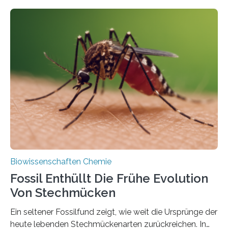
fotosynthetischen Organismen der Erde. Ihre
Geschichte beginnt jedoch eher unscheinbar: bei
Grünalgen, die vor Hunderten von Millionen Jahren
lebten. Unter den Vorfahren sticht eine Gruppe heraus,
die noch heute in der Natur vorkommt: die
Süßwasseralge Coleochaetophyceae. Einige Arten
dieser Gruppe bilden aus Zellfäden dichte Geflechte
mit scheibenförmiger Gestalt. Was auffällig ist: Die
nächsten…
Biowissenschaften Chemie
Fossil Enthüllt Die Frühe Evolution
Von Stechmücken
Ein seltener Fossilfund zeigt, wie weit die Ursprünge der
heute lebenden Stechmückenarten zurückreichen. In