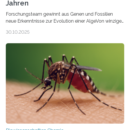
Jahren
Forschungsteam gewinnt aus Genen und Fossilien
neue Erkenntnisse zur Evolution einer AlgeVon winzigen
Moosen über filigrane Farne bis zu riesigen Bäumen –
30.10.2025
Landpflanzen zählen zu den komplexesten
fotosynthetischen Organismen der Erde. Ihre
Geschichte beginnt jedoch eher unscheinbar: bei
Grünalgen, die vor Hunderten von Millionen Jahren
lebten. Unter den Vorfahren sticht eine Gruppe heraus,
die noch heute in der Natur vorkommt: die
Süßwasseralge Coleochaetophyceae. Einige Arten
dieser Gruppe bilden aus Zellfäden dichte Geflechte
mit scheibenförmiger Gestalt. Was auffällig ist: Die
nächsten…