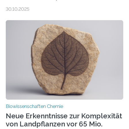
Entgiftung von Zellen spielen. Damit sie ihre Aufgaben
30.10.2025
erfüllen können, müssen zahlreiche Enzyme präzise in
ihr Inneres transportiert werden. Ein Forschungsteam
der Ruhr-Universität Bochum um Prof. Dr. Ralf Erdmann
und Dr. Ismaila Francis Yusuf hat nun einen bislang
unbekannten Qualitätskontrollmechanismus des
peroxisomalen Proteintransports in der Bäckerhefe
Saccharomyces cerevisiae entdeckt, der für die
Funktionsfähigkeit der Organellen entscheidend ist. Die
Studie wurde am 28. Oktober 2025 in der
Fachzeitschrift…
Biowissenschaften Chemie
Neue Erkenntnisse zur Komplexität
von Landpflanzen vor 65 Mio.