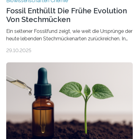
Biowissenschaften Chemie
Fossil Enthüllt Die Frühe Evolution
Von Stechmücken
Ein seltener Fossilfund zeigt, wie weit die Ursprünge der
heute lebenden Stechmückenarten zurückreichen. In
99 Millionen Jahre altem Bernstein entdeckten LMU-
29.10.2025
Forschende die bisher älteste bekannte Stechmücken-
Larve. Das kreidezeitliche Fossil stammt aus der
Region Kachin in Myanmar und hat sich in
ausgezeichnetem Zustand erhalten. Es konnte als neue
Art einer neuen Gattung beschrieben werden und trägt
nun den Namen Cretosabethes primaevus. Dieser erste
fossile Nachweis einer Stechmückenlarve in Bernstein
stellt gleichzeitig den ersten Fossilfund einer
Mückenlarve aus dem Mesozoikum dar, denn…