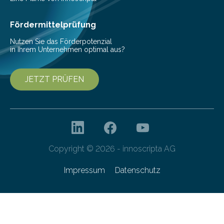
Ernährung zu sichern. Ohne sie besteht die weltweite
Gefahr erheblicher…
Fördermittelprüfung
Nutzen Sie das Förderpotenzial
in Ihrem Unternehmen optimal aus?
JETZT PRÜFEN
Copyright © 2026 - innoscripta AG
Impressum
Datenschutz