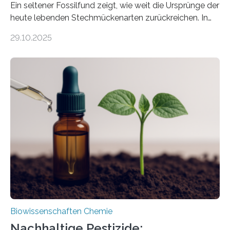
Ein seltener Fossilfund zeigt, wie weit die Ursprünge der
heute lebenden Stechmückenarten zurückreichen. In
99 Millionen Jahre altem Bernstein entdeckten LMU-
29.10.2025
Forschende die bisher älteste bekannte Stechmücken-
Larve. Das kreidezeitliche Fossil stammt aus der
Region Kachin in Myanmar und hat sich in
ausgezeichnetem Zustand erhalten. Es konnte als neue
Art einer neuen Gattung beschrieben werden und trägt
nun den Namen Cretosabethes primaevus. Dieser erste
fossile Nachweis einer Stechmückenlarve in Bernstein
stellt gleichzeitig den ersten Fossilfund einer
Mückenlarve aus dem Mesozoikum dar, denn…
Biowissenschaften Chemie
Nachhaltige Pestizide: