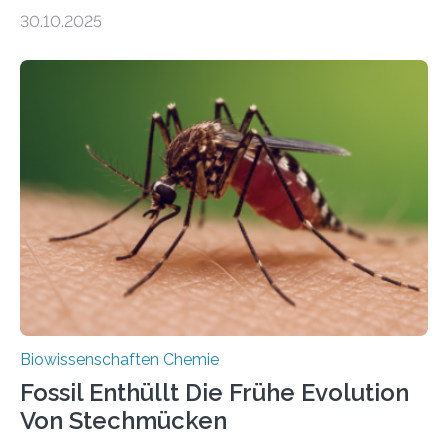
Moosen über filigrane Farne bis zu riesigen Bäumen –
30.10.2025
Landpflanzen zählen zu den komplexesten
fotosynthetischen Organismen der Erde. Ihre
Geschichte beginnt jedoch eher unscheinbar: bei
Grünalgen, die vor Hunderten von Millionen Jahren
lebten. Unter den Vorfahren sticht eine Gruppe heraus,
die noch heute in der Natur vorkommt: die
Süßwasseralge Coleochaetophyceae. Einige Arten
dieser Gruppe bilden aus Zellfäden dichte Geflechte
mit scheibenförmiger Gestalt. Was auffällig ist: Die
nächsten…
Biowissenschaften Chemie
Fossil Enthüllt Die Frühe Evolution
Von Stechmücken