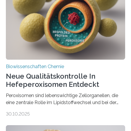
Biowissenschaften Chemie
Neue Qualitätskontrolle In
Hefeperoxisomen Entdeckt
Peroxisomen sind lebenswichtige Zellorganellen, die
eine zentrale Rolle im Lipidstoffwechsel und bei der
Entgiftung von Zellen spielen. Damit sie ihre Aufgaben
30.10.2025
erfüllen können, müssen zahlreiche Enzyme präzise in
ihr Inneres transportiert werden. Ein Forschungsteam
der Ruhr-Universität Bochum um Prof. Dr. Ralf Erdmann