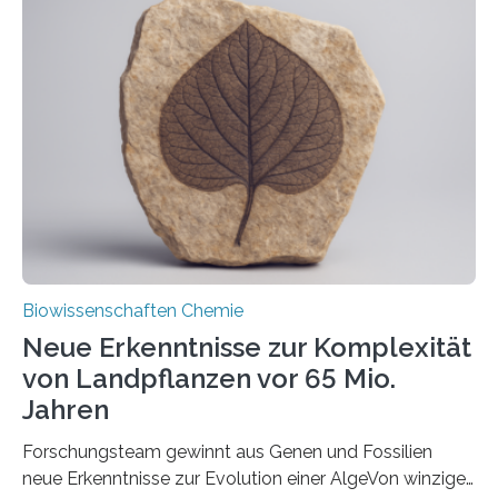
und Dr. Ismaila Francis Yusuf hat nun einen bislang
unbekannten Qualitätskontrollmechanismus des
peroxisomalen Proteintransports in der Bäckerhefe
Saccharomyces cerevisiae entdeckt, der für die
Funktionsfähigkeit der Organellen entscheidend ist. Die
Studie wurde am 28. Oktober 2025 in der
Fachzeitschrift…
Biowissenschaften Chemie
Neue Erkenntnisse zur Komplexität
von Landpflanzen vor 65 Mio.
Jahren
Forschungsteam gewinnt aus Genen und Fossilien
neue Erkenntnisse zur Evolution einer AlgeVon winzigen