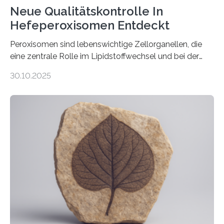
Neue Qualitätskontrolle In
Hefeperoxisomen Entdeckt
Peroxisomen sind lebenswichtige Zellorganellen, die
eine zentrale Rolle im Lipidstoffwechsel und bei der
Entgiftung von Zellen spielen. Damit sie ihre Aufgaben
30.10.2025
erfüllen können, müssen zahlreiche Enzyme präzise in
ihr Inneres transportiert werden. Ein Forschungsteam
der Ruhr-Universität Bochum um Prof. Dr. Ralf Erdmann
und Dr. Ismaila Francis Yusuf hat nun einen bislang
unbekannten Qualitätskontrollmechanismus des
peroxisomalen Proteintransports in der Bäckerhefe
Saccharomyces cerevisiae entdeckt, der für die
Funktionsfähigkeit der Organellen entscheidend ist. Die
Studie wurde am 28. Oktober 2025 in der
Fachzeitschrift…