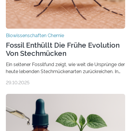
nächsten…
Biowissenschaften Chemie
Fossil Enthüllt Die Frühe Evolution
Von Stechmücken
Ein seltener Fossilfund zeigt, wie weit die Ursprünge der
heute lebenden Stechmückenarten zurückreichen. In
99 Millionen Jahre altem Bernstein entdeckten LMU-
29.10.2025
Forschende die bisher älteste bekannte Stechmücken-
Larve. Das kreidezeitliche Fossil stammt aus der
Region Kachin in Myanmar und hat sich in
ausgezeichnetem Zustand erhalten. Es konnte als neue
Art einer neuen Gattung beschrieben werden und trägt
nun den Namen Cretosabethes primaevus. Dieser erste
fossile Nachweis einer Stechmückenlarve in Bernstein