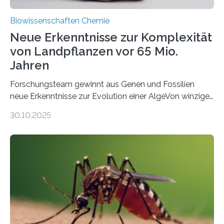
Biowissenschaften Chemie
Neue Erkenntnisse zur Komplexität
von Landpflanzen vor 65 Mio.
Jahren
Forschungsteam gewinnt aus Genen und Fossilien
neue Erkenntnisse zur Evolution einer AlgeVon winzigen
Moosen über filigrane Farne bis zu riesigen Bäumen –
30.10.2025
Landpflanzen zählen zu den komplexesten
fotosynthetischen Organismen der Erde. Ihre
Geschichte beginnt jedoch eher unscheinbar: bei
Grünalgen, die vor Hunderten von Millionen Jahren
lebten. Unter den Vorfahren sticht eine Gruppe heraus,
die noch heute in der Natur vorkommt: die
Süßwasseralge Coleochaetophyceae. Einige Arten
dieser Gruppe bilden aus Zellfäden dichte Geflechte
mit scheibenförmiger Gestalt. Was auffällig ist: Die