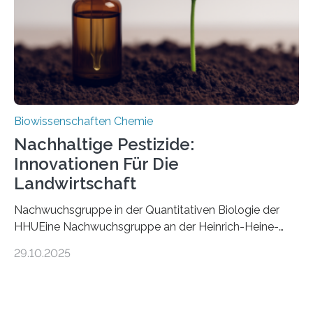
stellt gleichzeitig den ersten Fossilfund einer
Mückenlarve aus dem Mesozoikum dar, denn…
Biowissenschaften Chemie
Nachhaltige Pestizide:
Innovationen Für Die
Landwirtschaft
Nachwuchsgruppe in der Quantitativen Biologie der
HHUEine Nachwuchsgruppe an der Heinrich-Heine-
Universität Düsseldorf (HHU) wird in den kommenden
29.10.2025
fünf Jahren erforschen, wie Bakterien auf
biotechnologischem Weg ein ökologisch verträgliches
Pestizid erzeugen können. Der Wirkstoff stammt dabei
ursprünglich aus einer Pflanze, der Dalmatinischen