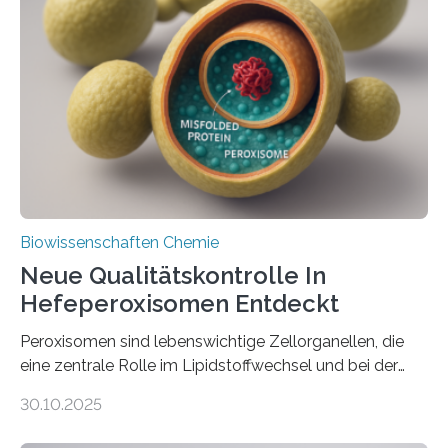
Biowissenschaften Chemie
Neue Qualitätskontrolle In
Hefeperoxisomen Entdeckt
Peroxisomen sind lebenswichtige Zellorganellen, die
eine zentrale Rolle im Lipidstoffwechsel und bei der
Entgiftung von Zellen spielen. Damit sie ihre Aufgaben
30.10.2025
erfüllen können, müssen zahlreiche Enzyme präzise in
ihr Inneres transportiert werden. Ein Forschungsteam