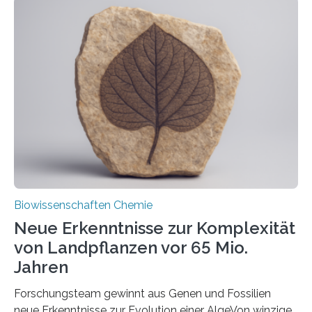
der Ruhr-Universität Bochum um Prof. Dr. Ralf Erdmann
und Dr. Ismaila Francis Yusuf hat nun einen bislang
unbekannten Qualitätskontrollmechanismus des
peroxisomalen Proteintransports in der Bäckerhefe
Saccharomyces cerevisiae entdeckt, der für die
Funktionsfähigkeit der Organellen entscheidend ist. Die
Studie wurde am 28. Oktober 2025 in der
Fachzeitschrift…
Biowissenschaften Chemie
Neue Erkenntnisse zur Komplexität
von Landpflanzen vor 65 Mio.
Jahren
Forschungsteam gewinnt aus Genen und Fossilien
neue Erkenntnisse zur Evolution einer AlgeVon winzigen