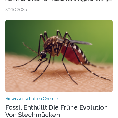
Moosen über filigrane Farne bis zu riesigen Bäumen –
30.10.2025
Landpflanzen zählen zu den komplexesten
fotosynthetischen Organismen der Erde. Ihre
Geschichte beginnt jedoch eher unscheinbar: bei
Grünalgen, die vor Hunderten von Millionen Jahren
lebten. Unter den Vorfahren sticht eine Gruppe heraus,
die noch heute in der Natur vorkommt: die
Süßwasseralge Coleochaetophyceae. Einige Arten
dieser Gruppe bilden aus Zellfäden dichte Geflechte
mit scheibenförmiger Gestalt. Was auffällig ist: Die
nächsten…
Biowissenschaften Chemie
Fossil Enthüllt Die Frühe Evolution
Von Stechmücken