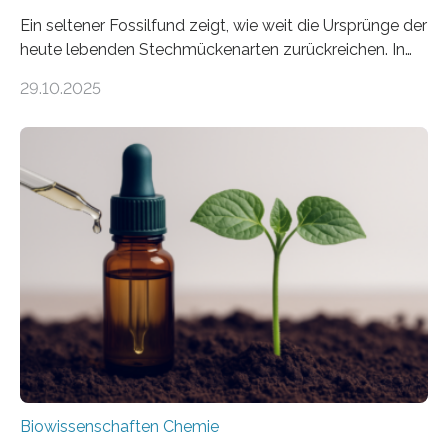
Ein seltener Fossilfund zeigt, wie weit die Ursprünge der
heute lebenden Stechmückenarten zurückreichen. In
99 Millionen Jahre altem Bernstein entdeckten LMU-
29.10.2025
Forschende die bisher älteste bekannte Stechmücken-
Larve. Das kreidezeitliche Fossil stammt aus der
Region Kachin in Myanmar und hat sich in
ausgezeichnetem Zustand erhalten. Es konnte als neue
Art einer neuen Gattung beschrieben werden und trägt
nun den Namen Cretosabethes primaevus. Dieser erste
fossile Nachweis einer Stechmückenlarve in Bernstein
stellt gleichzeitig den ersten Fossilfund einer
Mückenlarve aus dem Mesozoikum dar, denn…
Biowissenschaften Chemie