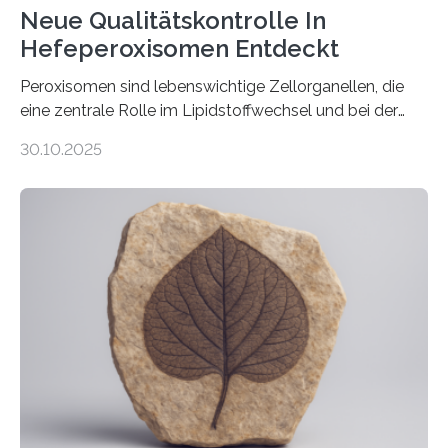
Neue Qualitätskontrolle In
Hefeperoxisomen Entdeckt
Peroxisomen sind lebenswichtige Zellorganellen, die
eine zentrale Rolle im Lipidstoffwechsel und bei der
Entgiftung von Zellen spielen. Damit sie ihre Aufgaben
30.10.2025
erfüllen können, müssen zahlreiche Enzyme präzise in
ihr Inneres transportiert werden. Ein Forschungsteam
der Ruhr-Universität Bochum um Prof. Dr. Ralf Erdmann
und Dr. Ismaila Francis Yusuf hat nun einen bislang
unbekannten Qualitätskontrollmechanismus des
peroxisomalen Proteintransports in der Bäckerhefe
Saccharomyces cerevisiae entdeckt, der für die
Funktionsfähigkeit der Organellen entscheidend ist. Die
Studie wurde am 28. Oktober 2025 in der
Fachzeitschrift…