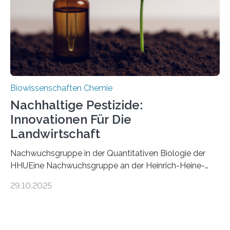
stellt gleichzeitig den ersten Fossilfund einer
Mückenlarve aus dem Mesozoikum dar, denn…
Biowissenschaften Chemie
Nachhaltige Pestizide:
Innovationen Für Die
Landwirtschaft
Nachwuchsgruppe in der Quantitativen Biologie der
HHUEine Nachwuchsgruppe an der Heinrich-Heine-
Universität Düsseldorf (HHU) wird in den kommenden
29.10.2025
fünf Jahren erforschen, wie Bakterien auf
biotechnologischem Weg ein ökologisch verträgliches
Pestizid erzeugen können. Der Wirkstoff stammt dabei
ursprünglich aus einer Pflanze, der Dalmatinischen