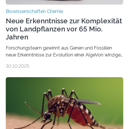
Biowissenschaften Chemie
Neue Erkenntnisse zur Komplexität
von Landpflanzen vor 65 Mio.
Jahren
Forschungsteam gewinnt aus Genen und Fossilien
neue Erkenntnisse zur Evolution einer AlgeVon winzigen
Moosen über filigrane Farne bis zu riesigen Bäumen –
30.10.2025
Landpflanzen zählen zu den komplexesten
fotosynthetischen Organismen der Erde. Ihre
Geschichte beginnt jedoch eher unscheinbar: bei
Grünalgen, die vor Hunderten von Millionen Jahren
lebten. Unter den Vorfahren sticht eine Gruppe heraus,
die noch heute in der Natur vorkommt: die
Süßwasseralge Coleochaetophyceae. Einige Arten
dieser Gruppe bilden aus Zellfäden dichte Geflechte
mit scheibenförmiger Gestalt. Was auffällig ist: Die