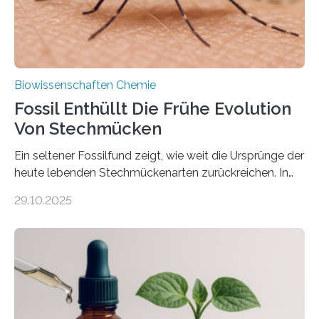
nächsten…
Biowissenschaften Chemie
Fossil Enthüllt Die Frühe Evolution
Von Stechmücken
Ein seltener Fossilfund zeigt, wie weit die Ursprünge der
heute lebenden Stechmückenarten zurückreichen. In
99 Millionen Jahre altem Bernstein entdeckten LMU-
29.10.2025
Forschende die bisher älteste bekannte Stechmücken-
Larve. Das kreidezeitliche Fossil stammt aus der
Region Kachin in Myanmar und hat sich in
ausgezeichnetem Zustand erhalten. Es konnte als neue
Art einer neuen Gattung beschrieben werden und trägt
nun den Namen Cretosabethes primaevus. Dieser erste
fossile Nachweis einer Stechmückenlarve in Bernstein