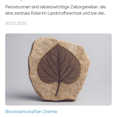
Peroxisomen sind lebenswichtige Zellorganellen, die
eine zentrale Rolle im Lipidstoffwechsel und bei der
Entgiftung von Zellen spielen. Damit sie ihre Aufgaben
30.10.2025
erfüllen können, müssen zahlreiche Enzyme präzise in
ihr Inneres transportiert werden. Ein Forschungsteam
der Ruhr-Universität Bochum um Prof. Dr. Ralf Erdmann
und Dr. Ismaila Francis Yusuf hat nun einen bislang
unbekannten Qualitätskontrollmechanismus des
peroxisomalen Proteintransports in der Bäckerhefe
Saccharomyces cerevisiae entdeckt, der für die
Funktionsfähigkeit der Organellen entscheidend ist. Die
Studie wurde am 28. Oktober 2025 in der
Fachzeitschrift…
Biowissenschaften Chemie