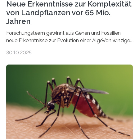
Neue Erkenntnisse zur Komplexität
von Landpflanzen vor 65 Mio.
Jahren
Forschungsteam gewinnt aus Genen und Fossilien
neue Erkenntnisse zur Evolution einer AlgeVon winzigen
Moosen über filigrane Farne bis zu riesigen Bäumen –
30.10.2025
Landpflanzen zählen zu den komplexesten
fotosynthetischen Organismen der Erde. Ihre
Geschichte beginnt jedoch eher unscheinbar: bei
Grünalgen, die vor Hunderten von Millionen Jahren
lebten. Unter den Vorfahren sticht eine Gruppe heraus,
die noch heute in der Natur vorkommt: die
Süßwasseralge Coleochaetophyceae. Einige Arten
dieser Gruppe bilden aus Zellfäden dichte Geflechte
mit scheibenförmiger Gestalt. Was auffällig ist: Die
nächsten…