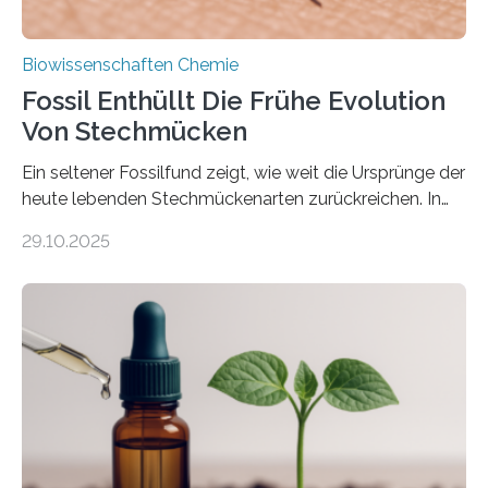
Biowissenschaften Chemie
Fossil Enthüllt Die Frühe Evolution
Von Stechmücken
Ein seltener Fossilfund zeigt, wie weit die Ursprünge der
heute lebenden Stechmückenarten zurückreichen. In
99 Millionen Jahre altem Bernstein entdeckten LMU-
29.10.2025
Forschende die bisher älteste bekannte Stechmücken-
Larve. Das kreidezeitliche Fossil stammt aus der
Region Kachin in Myanmar und hat sich in
ausgezeichnetem Zustand erhalten. Es konnte als neue
Art einer neuen Gattung beschrieben werden und trägt
nun den Namen Cretosabethes primaevus. Dieser erste
fossile Nachweis einer Stechmückenlarve in Bernstein
stellt gleichzeitig den ersten Fossilfund einer
Mückenlarve aus dem Mesozoikum dar, denn…