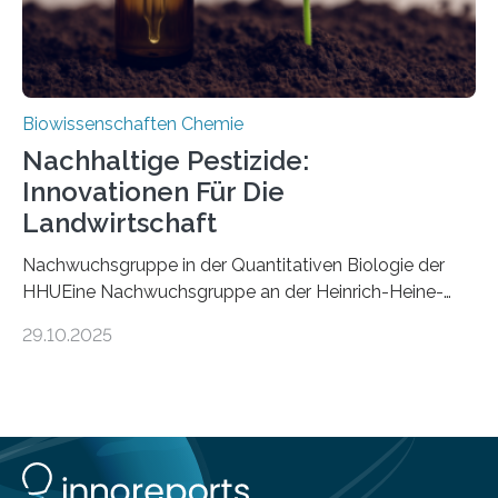
Biowissenschaften Chemie
Nachhaltige Pestizide:
Innovationen Für Die
Landwirtschaft
Nachwuchsgruppe in der Quantitativen Biologie der
HHUEine Nachwuchsgruppe an der Heinrich-Heine-
Universität Düsseldorf (HHU) wird in den kommenden
29.10.2025
fünf Jahren erforschen, wie Bakterien auf
biotechnologischem Weg ein ökologisch verträgliches
Pestizid erzeugen können. Der Wirkstoff stammt dabei
ursprünglich aus einer Pflanze, der Dalmatinischen
Insektenblume. Das Bundesministerium für Forschung,
Technologie und Raumfahrt (BMFTR) fördert das