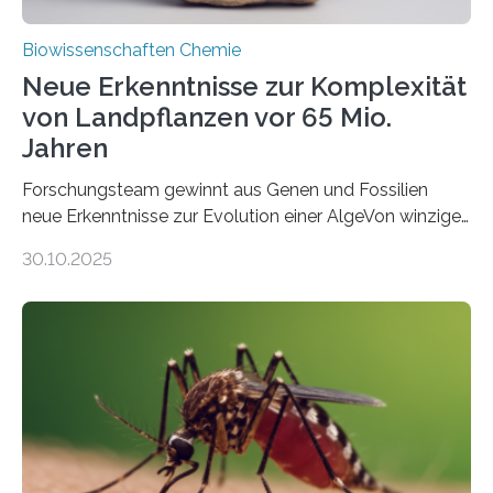
Biowissenschaften Chemie
Neue Erkenntnisse zur Komplexität
von Landpflanzen vor 65 Mio.
Jahren
Forschungsteam gewinnt aus Genen und Fossilien
neue Erkenntnisse zur Evolution einer AlgeVon winzigen
Moosen über filigrane Farne bis zu riesigen Bäumen –
30.10.2025
Landpflanzen zählen zu den komplexesten
fotosynthetischen Organismen der Erde. Ihre
Geschichte beginnt jedoch eher unscheinbar: bei
Grünalgen, die vor Hunderten von Millionen Jahren
lebten. Unter den Vorfahren sticht eine Gruppe heraus,
die noch heute in der Natur vorkommt: die
Süßwasseralge Coleochaetophyceae. Einige Arten
dieser Gruppe bilden aus Zellfäden dichte Geflechte
mit scheibenförmiger Gestalt. Was auffällig ist: Die