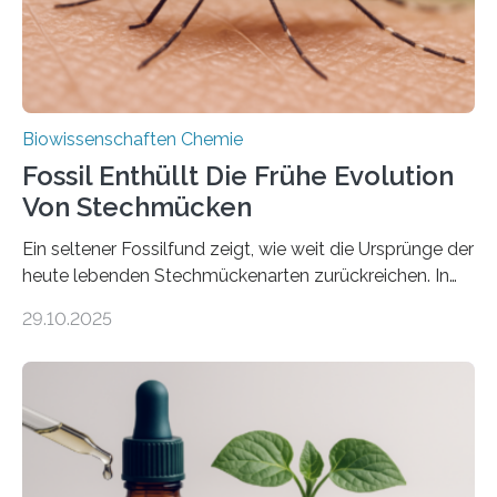
nächsten…
Biowissenschaften Chemie
Fossil Enthüllt Die Frühe Evolution
Von Stechmücken
Ein seltener Fossilfund zeigt, wie weit die Ursprünge der
heute lebenden Stechmückenarten zurückreichen. In
99 Millionen Jahre altem Bernstein entdeckten LMU-
29.10.2025
Forschende die bisher älteste bekannte Stechmücken-
Larve. Das kreidezeitliche Fossil stammt aus der
Region Kachin in Myanmar und hat sich in
ausgezeichnetem Zustand erhalten. Es konnte als neue
Art einer neuen Gattung beschrieben werden und trägt
nun den Namen Cretosabethes primaevus. Dieser erste
fossile Nachweis einer Stechmückenlarve in Bernstein