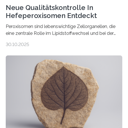
Neue Qualitätskontrolle In
Hefeperoxisomen Entdeckt
Peroxisomen sind lebenswichtige Zellorganellen, die
eine zentrale Rolle im Lipidstoffwechsel und bei der
Entgiftung von Zellen spielen. Damit sie ihre Aufgaben
30.10.2025
erfüllen können, müssen zahlreiche Enzyme präzise in
ihr Inneres transportiert werden. Ein Forschungsteam
der Ruhr-Universität Bochum um Prof. Dr. Ralf Erdmann
und Dr. Ismaila Francis Yusuf hat nun einen bislang
unbekannten Qualitätskontrollmechanismus des
peroxisomalen Proteintransports in der Bäckerhefe
Saccharomyces cerevisiae entdeckt, der für die
Funktionsfähigkeit der Organellen entscheidend ist. Die
Studie wurde am 28. Oktober 2025 in der
Fachzeitschrift…