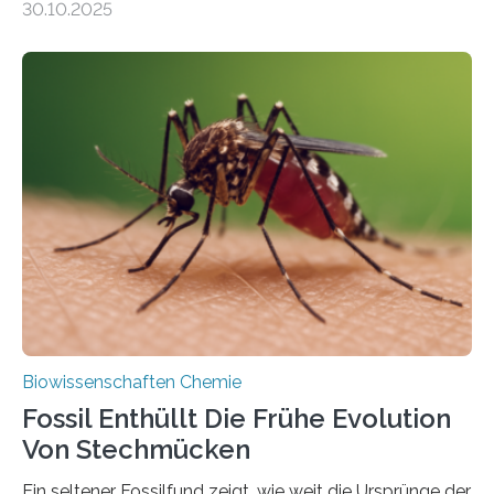
30.10.2025
Landpflanzen zählen zu den komplexesten
fotosynthetischen Organismen der Erde. Ihre
Geschichte beginnt jedoch eher unscheinbar: bei
Grünalgen, die vor Hunderten von Millionen Jahren
lebten. Unter den Vorfahren sticht eine Gruppe heraus,
die noch heute in der Natur vorkommt: die
Süßwasseralge Coleochaetophyceae. Einige Arten
dieser Gruppe bilden aus Zellfäden dichte Geflechte
mit scheibenförmiger Gestalt. Was auffällig ist: Die
nächsten…
Biowissenschaften Chemie
Fossil Enthüllt Die Frühe Evolution
Von Stechmücken
Ein seltener Fossilfund zeigt, wie weit die Ursprünge der