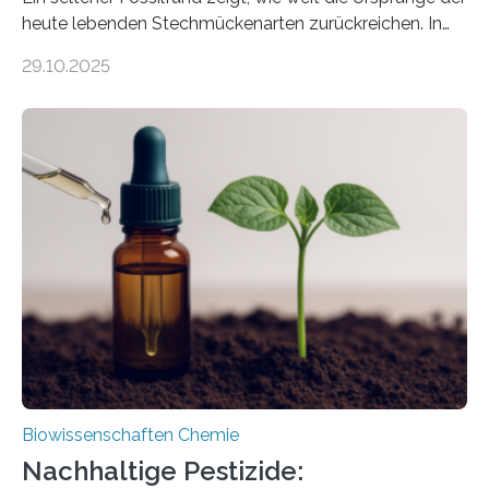
heute lebenden Stechmückenarten zurückreichen. In
99 Millionen Jahre altem Bernstein entdeckten LMU-
29.10.2025
Forschende die bisher älteste bekannte Stechmücken-
Larve. Das kreidezeitliche Fossil stammt aus der
Region Kachin in Myanmar und hat sich in
ausgezeichnetem Zustand erhalten. Es konnte als neue
Art einer neuen Gattung beschrieben werden und trägt
nun den Namen Cretosabethes primaevus. Dieser erste
fossile Nachweis einer Stechmückenlarve in Bernstein
stellt gleichzeitig den ersten Fossilfund einer
Mückenlarve aus dem Mesozoikum dar, denn…
Biowissenschaften Chemie
Nachhaltige Pestizide: