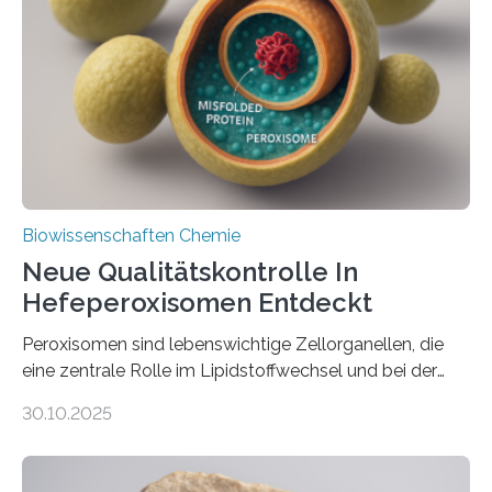
Biowissenschaften Chemie
Neue Qualitätskontrolle In
Hefeperoxisomen Entdeckt
Peroxisomen sind lebenswichtige Zellorganellen, die
eine zentrale Rolle im Lipidstoffwechsel und bei der
Entgiftung von Zellen spielen. Damit sie ihre Aufgaben
30.10.2025
erfüllen können, müssen zahlreiche Enzyme präzise in
ihr Inneres transportiert werden. Ein Forschungsteam
der Ruhr-Universität Bochum um Prof. Dr. Ralf Erdmann