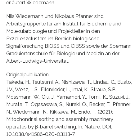
erläutert Wiedemann.
Nils Wiedemann und Nikolaus Pfanner sind
Arbeitsgruppenleiter am Institut für Biochemie und
Molekularbiologie und Projektleiter in den
Exzellenzclustern im Bereich biologische
Signalforschung BIOSS und CIBSS sowie der Spemann
Graduiertenschule für Biologie und Medizin an der
Albert-Ludwigs-Universität.
Originalpublikation:
Takeda, H., Tsutsumi, A., Nishizawa, T., Lindau, C., Busto,
J.V., Wenz, L.S., Ellenrieder, L., Imai, K., Straub, S.P.,
Mossmann, W., Qiu, J., Yamamori, Y., Tomii, K., Suzuki, J.,
Murata, T., Ogasawara, S., Nureki, O., Becker, T., Pfanner,
N., Wiedemann, N., Kikkawa, M., Endo, T. (2021):
Mitochondrial sorting and assembly machinery
operates by β-barrel switching. In: Nature. DOI:
10.1038/s41586-020-03113-7