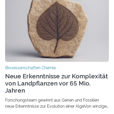
und Dr. Ismaila Francis Yusuf hat nun einen bislang
unbekannten Qualitätskontrollmechanismus des
peroxisomalen Proteintransports in der Bäckerhefe
Saccharomyces cerevisiae entdeckt, der für die
Funktionsfähigkeit der Organellen entscheidend ist. Die
Studie wurde am 28. Oktober 2025 in der
Fachzeitschrift…
Biowissenschaften Chemie
Neue Erkenntnisse zur Komplexität
von Landpflanzen vor 65 Mio.
Jahren
Forschungsteam gewinnt aus Genen und Fossilien
neue Erkenntnisse zur Evolution einer AlgeVon winzigen
Moosen über filigrane Farne bis zu riesigen Bäumen –