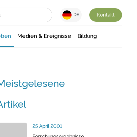
 Leben
Medien & Ereignisse
Interdisziplinäre Forschung
Veranstaltungsnachrichten
n Chemie
Gesellschaftswissenschaften
Kontakt
DE
eben
Medien & Ereignisse
Bildung
Meistgelesene
Artikel
25 April 2001
Forschungsergebnisse