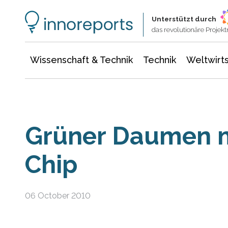
Wissenschaft & Technik
Informationstechnologie
Energie & Elektrotechnik
Unterstützt durch
das revolutionäre Proje
Wissenschaft & Technik
Technik
Weltwirts
Grüner Daumen m
Chip
06 October 2010