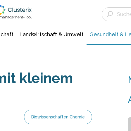
Landwirtschaft & Umwelt
Gesundheit &
Agrar- Forstwissenschaften
Biowissenschafte
Unternehmensmeldungen
Ökologie Umwelt- Naturschutz
ktmanagement-Tool
chaft
Landwirtschaft & Umwelt
Gesundheit & L
it kleinem
Biowissenschaften Chemie