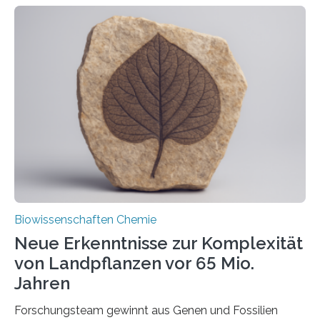
ihr Inneres transportiert werden. Ein Forschungsteam
der Ruhr-Universität Bochum um Prof. Dr. Ralf Erdmann
und Dr. Ismaila Francis Yusuf hat nun einen bislang
unbekannten Qualitätskontrollmechanismus des
peroxisomalen Proteintransports in der Bäckerhefe
Saccharomyces cerevisiae entdeckt, der für die
Funktionsfähigkeit der Organellen entscheidend ist. Die
Studie wurde am 28. Oktober 2025 in der
Fachzeitschrift…
Biowissenschaften Chemie
Neue Erkenntnisse zur Komplexität
von Landpflanzen vor 65 Mio.
Jahren
Forschungsteam gewinnt aus Genen und Fossilien