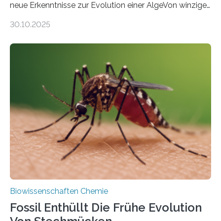
neue Erkenntnisse zur Evolution einer AlgeVon winzigen
Moosen über filigrane Farne bis zu riesigen Bäumen –
30.10.2025
Landpflanzen zählen zu den komplexesten
fotosynthetischen Organismen der Erde. Ihre
Geschichte beginnt jedoch eher unscheinbar: bei
Grünalgen, die vor Hunderten von Millionen Jahren
lebten. Unter den Vorfahren sticht eine Gruppe heraus,
die noch heute in der Natur vorkommt: die
Süßwasseralge Coleochaetophyceae. Einige Arten
dieser Gruppe bilden aus Zellfäden dichte Geflechte
mit scheibenförmiger Gestalt. Was auffällig ist: Die
nächsten…
Biowissenschaften Chemie
Fossil Enthüllt Die Frühe Evolution