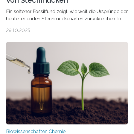
Von Stechmücken
Ein seltener Fossilfund zeigt, wie weit die Ursprünge der
heute lebenden Stechmückenarten zurückreichen. In
99 Millionen Jahre altem Bernstein entdeckten LMU-
29.10.2025
Forschende die bisher älteste bekannte Stechmücken-
Larve. Das kreidezeitliche Fossil stammt aus der
Region Kachin in Myanmar und hat sich in
ausgezeichnetem Zustand erhalten. Es konnte als neue
Art einer neuen Gattung beschrieben werden und trägt
nun den Namen Cretosabethes primaevus. Dieser erste
fossile Nachweis einer Stechmückenlarve in Bernstein
stellt gleichzeitig den ersten Fossilfund einer
Mückenlarve aus dem Mesozoikum dar, denn…
Biowissenschaften Chemie