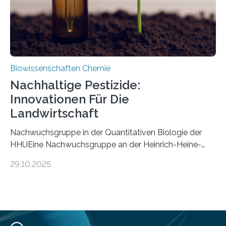
Biowissenschaften Chemie
Nachhaltige Pestizide:
Innovationen Für Die
Landwirtschaft
Nachwuchsgruppe in der Quantitativen Biologie der
HHUEine Nachwuchsgruppe an der Heinrich-Heine-
Universität Düsseldorf (HHU) wird in den kommenden
29.10.2025
fünf Jahren erforschen, wie Bakterien auf
biotechnologischem Weg ein ökologisch verträgliches
Pestizid erzeugen können. Der Wirkstoff stammt dabei
ursprünglich aus einer Pflanze, der Dalmatinischen
Insektenblume. Das Bundesministerium für Forschung,