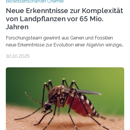
Biowissenschaften Chemie
Neue Erkenntnisse zur Komplexität
von Landpflanzen vor 65 Mio.
Jahren
Forschungsteam gewinnt aus Genen und Fossilien
neue Erkenntnisse zur Evolution einer AlgeVon winzigen
Moosen über filigrane Farne bis zu riesigen Bäumen –
30.10.2025
Landpflanzen zählen zu den komplexesten
fotosynthetischen Organismen der Erde. Ihre
Geschichte beginnt jedoch eher unscheinbar: bei
Grünalgen, die vor Hunderten von Millionen Jahren
lebten. Unter den Vorfahren sticht eine Gruppe heraus,
die noch heute in der Natur vorkommt: die
Süßwasseralge Coleochaetophyceae. Einige Arten
dieser Gruppe bilden aus Zellfäden dichte Geflechte
mit scheibenförmiger Gestalt. Was auffällig ist: Die
nächsten…