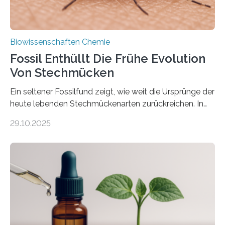
Biowissenschaften Chemie
Fossil Enthüllt Die Frühe Evolution
Von Stechmücken
Ein seltener Fossilfund zeigt, wie weit die Ursprünge der
heute lebenden Stechmückenarten zurückreichen. In
99 Millionen Jahre altem Bernstein entdeckten LMU-
29.10.2025
Forschende die bisher älteste bekannte Stechmücken-
Larve. Das kreidezeitliche Fossil stammt aus der
Region Kachin in Myanmar und hat sich in
ausgezeichnetem Zustand erhalten. Es konnte als neue
Art einer neuen Gattung beschrieben werden und trägt
nun den Namen Cretosabethes primaevus. Dieser erste
fossile Nachweis einer Stechmückenlarve in Bernstein
stellt gleichzeitig den ersten Fossilfund einer
Mückenlarve aus dem Mesozoikum dar, denn…