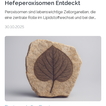
Hefeperoxisomen Entdeckt
Peroxisomen sind lebenswichtige Zellorganellen, die
eine zentrale Rolle im Lipidstoffwechsel und bei der
Entgiftung von Zellen spielen. Damit sie ihre Aufgaben
30.10.2025
erfüllen können, müssen zahlreiche Enzyme präzise in
ihr Inneres transportiert werden. Ein Forschungsteam
der Ruhr-Universität Bochum um Prof. Dr. Ralf Erdmann
und Dr. Ismaila Francis Yusuf hat nun einen bislang
unbekannten Qualitätskontrollmechanismus des
peroxisomalen Proteintransports in der Bäckerhefe
Saccharomyces cerevisiae entdeckt, der für die
Funktionsfähigkeit der Organellen entscheidend ist. Die
Studie wurde am 28. Oktober 2025 in der
Fachzeitschrift…