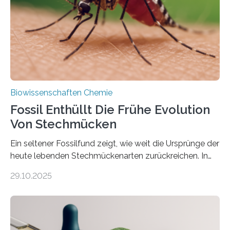
dieser Gruppe bilden aus Zellfäden dichte Geflechte
mit scheibenförmiger Gestalt. Was auffällig ist: Die
nächsten…
Biowissenschaften Chemie
Fossil Enthüllt Die Frühe Evolution
Von Stechmücken
Ein seltener Fossilfund zeigt, wie weit die Ursprünge der
heute lebenden Stechmückenarten zurückreichen. In
99 Millionen Jahre altem Bernstein entdeckten LMU-
29.10.2025
Forschende die bisher älteste bekannte Stechmücken-
Larve. Das kreidezeitliche Fossil stammt aus der
Region Kachin in Myanmar und hat sich in
ausgezeichnetem Zustand erhalten. Es konnte als neue
Art einer neuen Gattung beschrieben werden und trägt