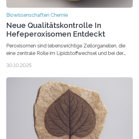
Biowissenschaften Chemie
Neue Qualitätskontrolle In
Hefeperoxisomen Entdeckt
Peroxisomen sind lebenswichtige Zellorganellen, die
eine zentrale Rolle im Lipidstoffwechsel und bei der
Entgiftung von Zellen spielen. Damit sie ihre Aufgaben
30.10.2025
erfüllen können, müssen zahlreiche Enzyme präzise in
ihr Inneres transportiert werden. Ein Forschungsteam
der Ruhr-Universität Bochum um Prof. Dr. Ralf Erdmann
und Dr. Ismaila Francis Yusuf hat nun einen bislang
unbekannten Qualitätskontrollmechanismus des
peroxisomalen Proteintransports in der Bäckerhefe
Saccharomyces cerevisiae entdeckt, der für die
Funktionsfähigkeit der Organellen entscheidend ist. Die
Studie wurde am 28. Oktober 2025 in der
Fachzeitschrift…