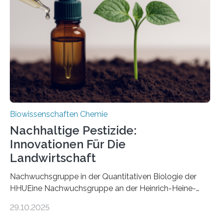
nun den Namen Cretosabethes primaevus. Dieser erste
fossile Nachweis einer Stechmückenlarve in Bernstein
stellt gleichzeitig den ersten Fossilfund einer
Mückenlarve aus dem Mesozoikum dar, denn…
Biowissenschaften Chemie
Nachhaltige Pestizide:
Innovationen Für Die
Landwirtschaft
Nachwuchsgruppe in der Quantitativen Biologie der
HHUEine Nachwuchsgruppe an der Heinrich-Heine-
Universität Düsseldorf (HHU) wird in den kommenden
29.10.2025
fünf Jahren erforschen, wie Bakterien auf