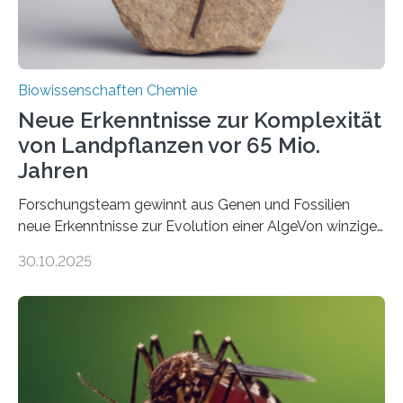
Biowissenschaften Chemie
Neue Erkenntnisse zur Komplexität
von Landpflanzen vor 65 Mio.
Jahren
Forschungsteam gewinnt aus Genen und Fossilien
neue Erkenntnisse zur Evolution einer AlgeVon winzigen
Moosen über filigrane Farne bis zu riesigen Bäumen –
30.10.2025
Landpflanzen zählen zu den komplexesten
fotosynthetischen Organismen der Erde. Ihre
Geschichte beginnt jedoch eher unscheinbar: bei
Grünalgen, die vor Hunderten von Millionen Jahren
lebten. Unter den Vorfahren sticht eine Gruppe heraus,
die noch heute in der Natur vorkommt: die
Süßwasseralge Coleochaetophyceae. Einige Arten