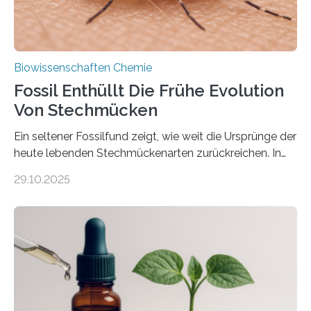
Biowissenschaften Chemie
Fossil Enthüllt Die Frühe Evolution
Von Stechmücken
Ein seltener Fossilfund zeigt, wie weit die Ursprünge der
heute lebenden Stechmückenarten zurückreichen. In
99 Millionen Jahre altem Bernstein entdeckten LMU-
29.10.2025
Forschende die bisher älteste bekannte Stechmücken-
Larve. Das kreidezeitliche Fossil stammt aus der
Region Kachin in Myanmar und hat sich in
ausgezeichnetem Zustand erhalten. Es konnte als neue
Art einer neuen Gattung beschrieben werden und trägt
nun den Namen Cretosabethes primaevus. Dieser erste
fossile Nachweis einer Stechmückenlarve in Bernstein
stellt gleichzeitig den ersten Fossilfund einer