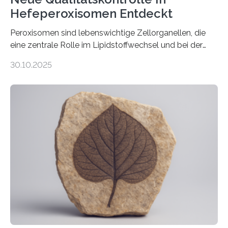
Hefeperoxisomen Entdeckt
Peroxisomen sind lebenswichtige Zellorganellen, die
eine zentrale Rolle im Lipidstoffwechsel und bei der
Entgiftung von Zellen spielen. Damit sie ihre Aufgaben
30.10.2025
erfüllen können, müssen zahlreiche Enzyme präzise in
ihr Inneres transportiert werden. Ein Forschungsteam
der Ruhr-Universität Bochum um Prof. Dr. Ralf Erdmann
und Dr. Ismaila Francis Yusuf hat nun einen bislang
unbekannten Qualitätskontrollmechanismus des
peroxisomalen Proteintransports in der Bäckerhefe
Saccharomyces cerevisiae entdeckt, der für die
Funktionsfähigkeit der Organellen entscheidend ist. Die
Studie wurde am 28. Oktober 2025 in der
Fachzeitschrift…