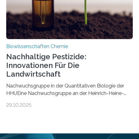
Mückenlarve aus dem Mesozoikum dar, denn…
Biowissenschaften Chemie
Nachhaltige Pestizide:
Innovationen Für Die
Landwirtschaft
Nachwuchsgruppe in der Quantitativen Biologie der
HHUEine Nachwuchsgruppe an der Heinrich-Heine-
Universität Düsseldorf (HHU) wird in den kommenden
29.10.2025
fünf Jahren erforschen, wie Bakterien auf
biotechnologischem Weg ein ökologisch verträgliches
Pestizid erzeugen können. Der Wirkstoff stammt dabei
ursprünglich aus einer Pflanze, der Dalmatinischen
Insektenblume. Das Bundesministerium für Forschung,