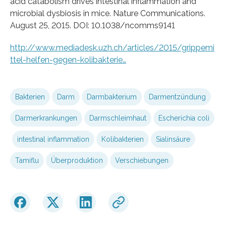
acid catabolism drives intestinal inflammation and
microbial dysbiosis in mice. Nature Communications.
August 25, 2015. DOI: 10.1038/ncomms9141
http://www.mediadesk.uzh.ch/articles/2015/grippemi
ttel-helfen-gegen-kolibakterie…
Bakterien
Darm
Darmbakterium
Darmentzündung
Darmerkrankungen
Darmschleimhaut
Escherichia coli
intestinal inflammation
Kolibakterien
Sialinsäure
Tamiflu
Überproduktion
Verschiebungen