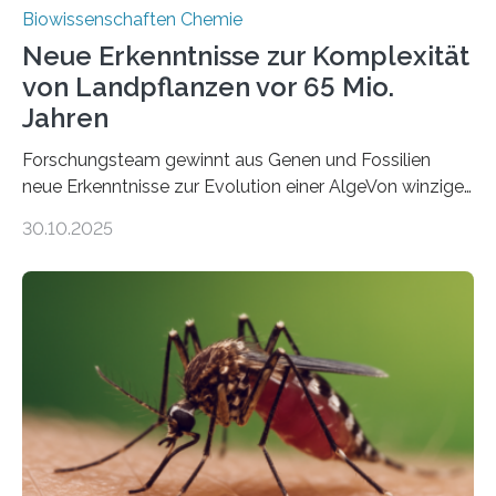
Biowissenschaften Chemie
Neue Erkenntnisse zur Komplexität
von Landpflanzen vor 65 Mio.
Jahren
Forschungsteam gewinnt aus Genen und Fossilien
neue Erkenntnisse zur Evolution einer AlgeVon winzigen
Moosen über filigrane Farne bis zu riesigen Bäumen –
30.10.2025
Landpflanzen zählen zu den komplexesten
fotosynthetischen Organismen der Erde. Ihre
Geschichte beginnt jedoch eher unscheinbar: bei
Grünalgen, die vor Hunderten von Millionen Jahren
lebten. Unter den Vorfahren sticht eine Gruppe heraus,
die noch heute in der Natur vorkommt: die
Süßwasseralge Coleochaetophyceae. Einige Arten
dieser Gruppe bilden aus Zellfäden dichte Geflechte
mit scheibenförmiger Gestalt. Was auffällig ist: Die
nächsten…