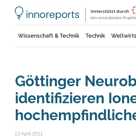
Wissenschaft & Technik
Informationstechnologie
Energie & Elektrotechnik
Unterstützt durch
das revolutionäre Proje
Wissenschaft & Technik
Technik
Weltwirts
Göttinger Neurob
identifizieren Ion
hochempfindlich
13 April 2011