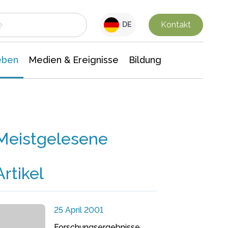
 Leben
Medien & Ereignisse
Interdisziplinäre Forschung
Veranstaltungsnachrichten
n Chemie
Gesellschaftswissenschaften
Kontakt
DE
eben
Medien & Ereignisse
Bildung
Meistgelesene
Artikel
25 April 2001
Forschungsergebnisse