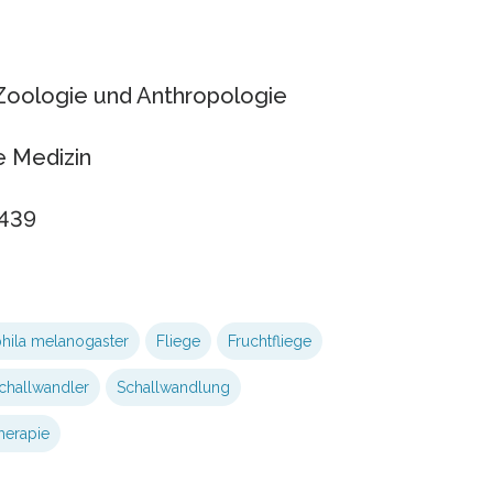
 Zoologie und Anthropologie
e Medizin
-439
hila melanogaster
Fliege
Fruchtfliege
challwandler
Schallwandlung
herapie