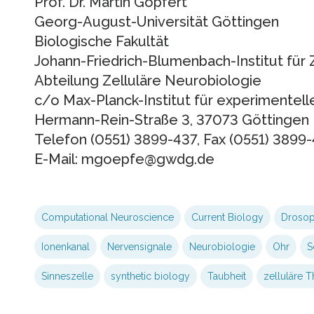
Prof. Dr. Martin Göpfert
Georg-August-Universität Göttingen
Biologische Fakultät
Johann-Friedrich-Blumenbach-Institut für
Abteilung Zelluläre Neurobiologie
c/o Max-Planck-Institut für experimentell
Hermann-Rein-Straße 3, 37073 Göttingen
Telefon (0551) 3899-437, Fax (0551) 3899
E-Mail: mgoepfe@gwdg.de
Computational Neuroscience
Current Biology
Drosop
Ionenkanal
Nervensignale
Neurobiologie
Ohr
S
Sinneszelle
synthetic biology
Taubheit
zelluläre T