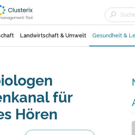
Landwirtschaft & Umwelt
Gesundheit &
Agrar- Forstwissenschaften
Biowissenschafte
Unternehmensmeldungen
Ökologie Umwelt- Naturschutz
ktmanagement-Tool
chaft
Landwirtschaft & Umwelt
Gesundheit & L
iologen
enkanal für
es Hören