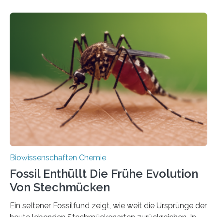
fotosynthetischen Organismen der Erde. Ihre
Geschichte beginnt jedoch eher unscheinbar: bei
Grünalgen, die vor Hunderten von Millionen Jahren
lebten. Unter den Vorfahren sticht eine Gruppe heraus,
die noch heute in der Natur vorkommt: die
Süßwasseralge Coleochaetophyceae. Einige Arten
dieser Gruppe bilden aus Zellfäden dichte Geflechte
mit scheibenförmiger Gestalt. Was auffällig ist: Die
nächsten…
Biowissenschaften Chemie
Fossil Enthüllt Die Frühe Evolution
Von Stechmücken
Ein seltener Fossilfund zeigt, wie weit die Ursprünge der