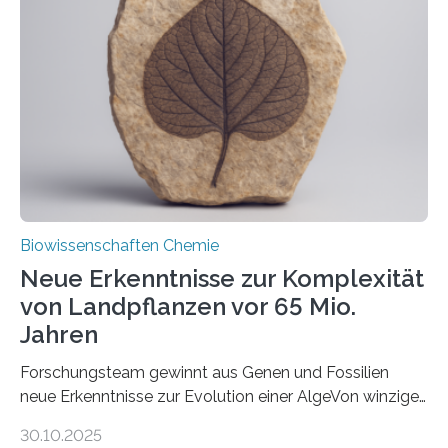
unbekannten Qualitätskontrollmechanismus des
peroxisomalen Proteintransports in der Bäckerhefe
Saccharomyces cerevisiae entdeckt, der für die
Funktionsfähigkeit der Organellen entscheidend ist. Die
Studie wurde am 28. Oktober 2025 in der
Fachzeitschrift…
Biowissenschaften Chemie
Neue Erkenntnisse zur Komplexität
von Landpflanzen vor 65 Mio.
Jahren
Forschungsteam gewinnt aus Genen und Fossilien
neue Erkenntnisse zur Evolution einer AlgeVon winzigen
Moosen über filigrane Farne bis zu riesigen Bäumen –
30.10.2025
Landpflanzen zählen zu den komplexesten