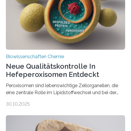
Biowissenschaften Chemie
Neue Qualitätskontrolle In
Hefeperoxisomen Entdeckt
Peroxisomen sind lebenswichtige Zellorganellen, die
eine zentrale Rolle im Lipidstoffwechsel und bei der
Entgiftung von Zellen spielen. Damit sie ihre Aufgaben
30.10.2025
erfüllen können, müssen zahlreiche Enzyme präzise in
ihr Inneres transportiert werden. Ein Forschungsteam
der Ruhr-Universität Bochum um Prof. Dr. Ralf Erdmann
und Dr. Ismaila Francis Yusuf hat nun einen bislang