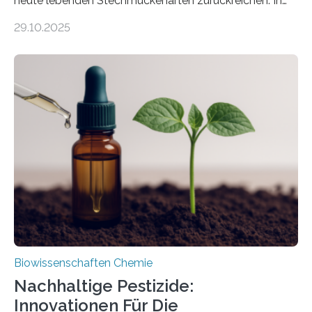
heute lebenden Stechmückenarten zurückreichen. In
99 Millionen Jahre altem Bernstein entdeckten LMU-
29.10.2025
Forschende die bisher älteste bekannte Stechmücken-
Larve. Das kreidezeitliche Fossil stammt aus der
Region Kachin in Myanmar und hat sich in
ausgezeichnetem Zustand erhalten. Es konnte als neue
Art einer neuen Gattung beschrieben werden und trägt
nun den Namen Cretosabethes primaevus. Dieser erste
fossile Nachweis einer Stechmückenlarve in Bernstein
stellt gleichzeitig den ersten Fossilfund einer
Mückenlarve aus dem Mesozoikum dar, denn…
Biowissenschaften Chemie
Nachhaltige Pestizide:
Innovationen Für Die