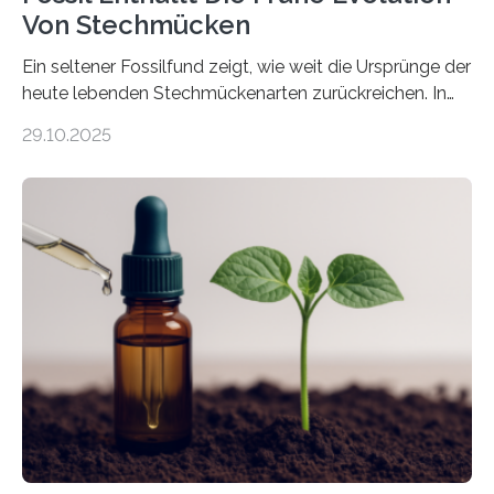
Von Stechmücken
Ein seltener Fossilfund zeigt, wie weit die Ursprünge der
heute lebenden Stechmückenarten zurückreichen. In
99 Millionen Jahre altem Bernstein entdeckten LMU-
29.10.2025
Forschende die bisher älteste bekannte Stechmücken-
Larve. Das kreidezeitliche Fossil stammt aus der
Region Kachin in Myanmar und hat sich in
ausgezeichnetem Zustand erhalten. Es konnte als neue
Art einer neuen Gattung beschrieben werden und trägt
nun den Namen Cretosabethes primaevus. Dieser erste
fossile Nachweis einer Stechmückenlarve in Bernstein
stellt gleichzeitig den ersten Fossilfund einer
Mückenlarve aus dem Mesozoikum dar, denn…