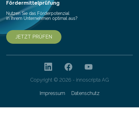
Gefahr erheblicher…
Fördermittelprüfung
Nutzen Sie das Förderpotenzial
in Ihrem Unternehmen optimal aus?
JETZT PRÜFEN
Copyright © 2026 - innoscripta AG
Impressum
Datenschutz