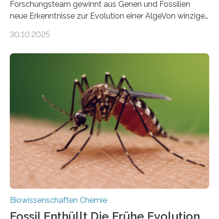
Forschungsteam gewinnt aus Genen und Fossilien
neue Erkenntnisse zur Evolution einer AlgeVon winzigen
Moosen über filigrane Farne bis zu riesigen Bäumen –
30.10.2025
Landpflanzen zählen zu den komplexesten
fotosynthetischen Organismen der Erde. Ihre
Geschichte beginnt jedoch eher unscheinbar: bei
Grünalgen, die vor Hunderten von Millionen Jahren
lebten. Unter den Vorfahren sticht eine Gruppe heraus,
die noch heute in der Natur vorkommt: die
Süßwasseralge Coleochaetophyceae. Einige Arten
dieser Gruppe bilden aus Zellfäden dichte Geflechte
mit scheibenförmiger Gestalt. Was auffällig ist: Die
nächsten…
Biowissenschaften Chemie
Fossil Enthüllt Die Frühe Evolution