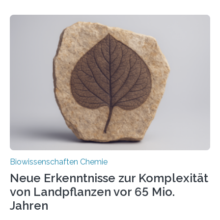
erfüllen können, müssen zahlreiche Enzyme präzise in
ihr Inneres transportiert werden. Ein Forschungsteam
der Ruhr-Universität Bochum um Prof. Dr. Ralf Erdmann
und Dr. Ismaila Francis Yusuf hat nun einen bislang
unbekannten Qualitätskontrollmechanismus des
peroxisomalen Proteintransports in der Bäckerhefe
Saccharomyces cerevisiae entdeckt, der für die
Funktionsfähigkeit der Organellen entscheidend ist. Die
Studie wurde am 28. Oktober 2025 in der
Fachzeitschrift…
Biowissenschaften Chemie
Neue Erkenntnisse zur Komplexität
von Landpflanzen vor 65 Mio.
Jahren