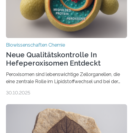
Biowissenschaften Chemie
Neue Qualitätskontrolle In
Hefeperoxisomen Entdeckt
Peroxisomen sind lebenswichtige Zellorganellen, die
eine zentrale Rolle im Lipidstoffwechsel und bei der
Entgiftung von Zellen spielen. Damit sie ihre Aufgaben
30.10.2025
erfüllen können, müssen zahlreiche Enzyme präzise in
ihr Inneres transportiert werden. Ein Forschungsteam
der Ruhr-Universität Bochum um Prof. Dr. Ralf Erdmann
und Dr. Ismaila Francis Yusuf hat nun einen bislang
unbekannten Qualitätskontrollmechanismus des
peroxisomalen Proteintransports in der Bäckerhefe