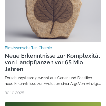
Saccharomyces cerevisiae entdeckt, der für die
Funktionsfähigkeit der Organellen entscheidend ist. Die
Studie wurde am 28. Oktober 2025 in der
Fachzeitschrift…
Biowissenschaften Chemie
Neue Erkenntnisse zur Komplexität
von Landpflanzen vor 65 Mio.
Jahren
Forschungsteam gewinnt aus Genen und Fossilien
neue Erkenntnisse zur Evolution einer AlgeVon winzigen
Moosen über filigrane Farne bis zu riesigen Bäumen –
30.10.2025
Landpflanzen zählen zu den komplexesten
fotosynthetischen Organismen der Erde. Ihre