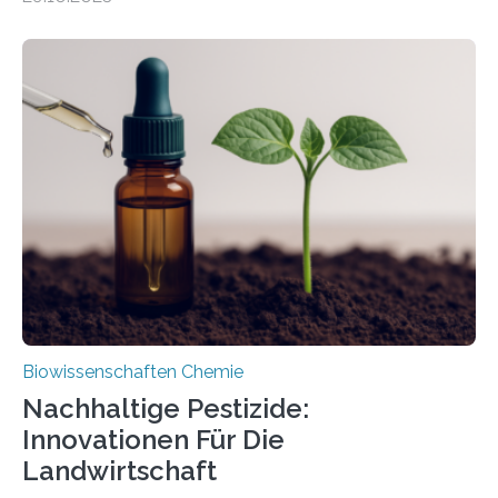
Forschende die bisher älteste bekannte Stechmücken-
Larve. Das kreidezeitliche Fossil stammt aus der
Region Kachin in Myanmar und hat sich in
ausgezeichnetem Zustand erhalten. Es konnte als neue
Art einer neuen Gattung beschrieben werden und trägt
nun den Namen Cretosabethes primaevus. Dieser erste
fossile Nachweis einer Stechmückenlarve in Bernstein
stellt gleichzeitig den ersten Fossilfund einer
Mückenlarve aus dem Mesozoikum dar, denn…
Biowissenschaften Chemie
Nachhaltige Pestizide:
Innovationen Für Die
Landwirtschaft