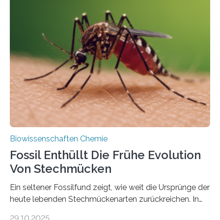
Geschichte beginnt jedoch eher unscheinbar: bei
Grünalgen, die vor Hunderten von Millionen Jahren
lebten. Unter den Vorfahren sticht eine Gruppe heraus,
die noch heute in der Natur vorkommt: die
Süßwasseralge Coleochaetophyceae. Einige Arten
dieser Gruppe bilden aus Zellfäden dichte Geflechte
mit scheibenförmiger Gestalt. Was auffällig ist: Die
nächsten…
Biowissenschaften Chemie
Fossil Enthüllt Die Frühe Evolution
Von Stechmücken
Ein seltener Fossilfund zeigt, wie weit die Ursprünge der
heute lebenden Stechmückenarten zurückreichen. In
99 Millionen Jahre altem Bernstein entdeckten LMU-
29.10.2025