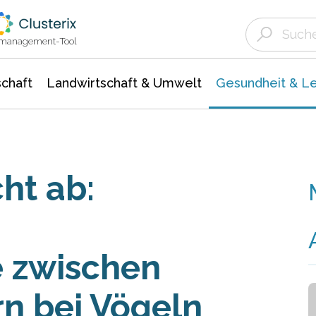
Landwirtschaft & Umwelt
Gesundheit &
Agrar- Forstwissenschaften
Biowissenschafte
Unternehmensmeldungen
Ökologie Umwelt- Naturschutz
ktmanagement-Tool
chaft
Landwirtschaft & Umwelt
Gesundheit & L
ht ab:
e zwischen
n bei Vögeln