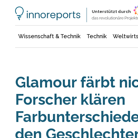
Wissenschaft & Technik
Informationstechnologie
Energie & Elektrotechnik
Unterstützt durch
das revolutionäre Proje
Wissenschaft & Technik
Technik
Weltwirts
Glamour färbt nic
Forscher klären
Farbunterschied
den Geschlechter