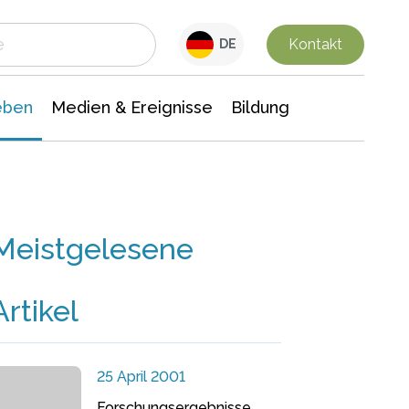
 Leben
Medien & Ereignisse
Interdisziplinäre Forschung
Veranstaltungsnachrichten
n Chemie
Gesellschaftswissenschaften
Kontakt
DE
eben
Medien & Ereignisse
Bildung
Meistgelesene
Artikel
25 April 2001
Forschungsergebnisse