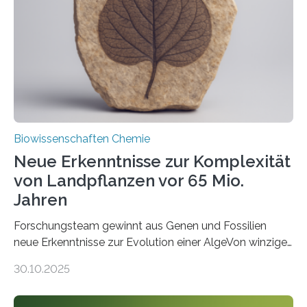
Saccharomyces cerevisiae entdeckt, der für die
Funktionsfähigkeit der Organellen entscheidend ist. Die
Studie wurde am 28. Oktober 2025 in der
Fachzeitschrift…
Biowissenschaften Chemie
Neue Erkenntnisse zur Komplexität
von Landpflanzen vor 65 Mio.
Jahren
Forschungsteam gewinnt aus Genen und Fossilien
neue Erkenntnisse zur Evolution einer AlgeVon winzigen
Moosen über filigrane Farne bis zu riesigen Bäumen –
30.10.2025
Landpflanzen zählen zu den komplexesten
fotosynthetischen Organismen der Erde. Ihre