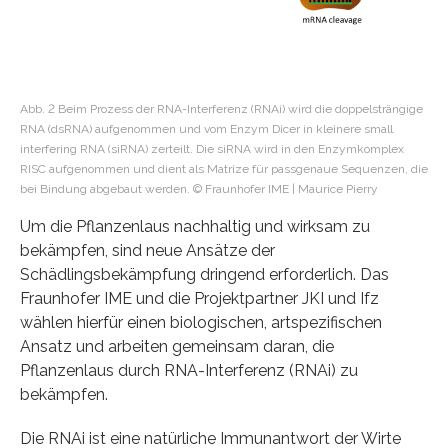
Abb. 2 Beim Prozess der RNA-Interferenz (RNAi) wird die doppelsträngige
RNA (dsRNA) aufgenommen und vom Enzym Dicer in kleinere small
interfering RNA (siRNA) zerteilt. Die siRNA wird in den Enzymkomplex
RISC aufgenommen und dient als Matrize für passgenaue Sequenzen, die
bei Bindung abgebaut werden. © Fraunhofer IME | Maurice Pierry
Um die Pflanzenlaus nachhaltig und wirksam zu
bekämpfen, sind neue Ansätze der
Schädlingsbekämpfung dringend erforderlich. Das
Fraunhofer IME und die Projektpartner JKI und Ifz
wählen hierfür einen biologischen, artspezifischen
Ansatz und arbeiten gemeinsam daran, die
Pflanzenlaus durch RNA-Interferenz (RNAi) zu
bekämpfen.
Die RNAi ist eine natürliche Immunantwort der Wirte