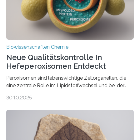
Biowissenschaften Chemie
Neue Qualitätskontrolle In
Hefeperoxisomen Entdeckt
Peroxisomen sind lebenswichtige Zellorganellen, die
eine zentrale Rolle im Lipidstoffwechsel und bei der
Entgiftung von Zellen spielen. Damit sie ihre Aufgaben
30.10.2025
erfüllen können, müssen zahlreiche Enzyme präzise in
ihr Inneres transportiert werden. Ein Forschungsteam
der Ruhr-Universität Bochum um Prof. Dr. Ralf Erdmann
und Dr. Ismaila Francis Yusuf hat nun einen bislang
unbekannten Qualitätskontrollmechanismus des
peroxisomalen Proteintransports in der Bäckerhefe