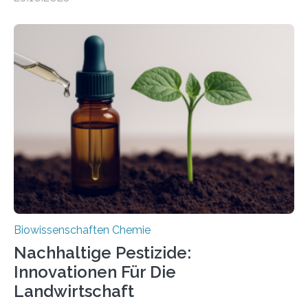
Forschende die bisher älteste bekannte Stechmücken-
Larve. Das kreidezeitliche Fossil stammt aus der
Region Kachin in Myanmar und hat sich in
ausgezeichnetem Zustand erhalten. Es konnte als neue
Art einer neuen Gattung beschrieben werden und trägt
nun den Namen Cretosabethes primaevus. Dieser erste
fossile Nachweis einer Stechmückenlarve in Bernstein
stellt gleichzeitig den ersten Fossilfund einer
Mückenlarve aus dem Mesozoikum dar, denn…
Biowissenschaften Chemie
Nachhaltige Pestizide:
Innovationen Für Die
Landwirtschaft