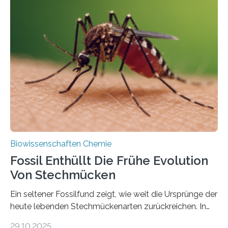
Geschichte beginnt jedoch eher unscheinbar: bei
Grünalgen, die vor Hunderten von Millionen Jahren
lebten. Unter den Vorfahren sticht eine Gruppe heraus,
die noch heute in der Natur vorkommt: die
Süßwasseralge Coleochaetophyceae. Einige Arten
dieser Gruppe bilden aus Zellfäden dichte Geflechte
mit scheibenförmiger Gestalt. Was auffällig ist: Die
nächsten…
Biowissenschaften Chemie
Fossil Enthüllt Die Frühe Evolution
Von Stechmücken
Ein seltener Fossilfund zeigt, wie weit die Ursprünge der
heute lebenden Stechmückenarten zurückreichen. In
99 Millionen Jahre altem Bernstein entdeckten LMU-
29.10.2025