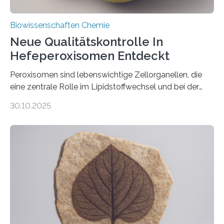
Biowissenschaften Chemie
Neue Qualitätskontrolle In
Hefeperoxisomen Entdeckt
Peroxisomen sind lebenswichtige Zellorganellen, die
eine zentrale Rolle im Lipidstoffwechsel und bei der
Entgiftung von Zellen spielen. Damit sie ihre Aufgaben
30.10.2025
erfüllen können, müssen zahlreiche Enzyme präzise in
ihr Inneres transportiert werden. Ein Forschungsteam
der Ruhr-Universität Bochum um Prof. Dr. Ralf Erdmann
und Dr. Ismaila Francis Yusuf hat nun einen bislang
unbekannten Qualitätskontrollmechanismus des
peroxisomalen Proteintransports in der Bäckerhefe
Saccharomyces cerevisiae entdeckt, der für die
Funktionsfähigkeit der Organellen entscheidend ist. Die
Studie wurde am 28. Oktober 2025 in der
Fachzeitschrift…