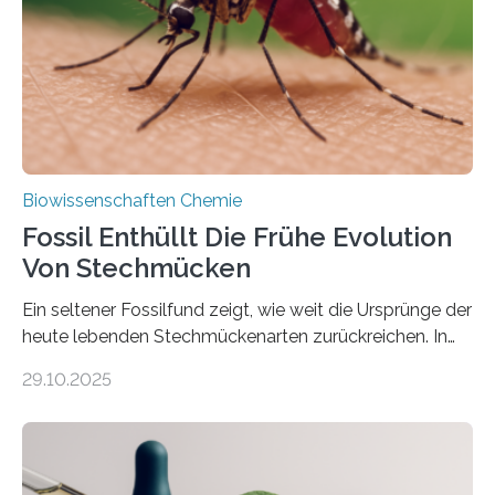
dieser Gruppe bilden aus Zellfäden dichte Geflechte
mit scheibenförmiger Gestalt. Was auffällig ist: Die
nächsten…
Biowissenschaften Chemie
Fossil Enthüllt Die Frühe Evolution
Von Stechmücken
Ein seltener Fossilfund zeigt, wie weit die Ursprünge der
heute lebenden Stechmückenarten zurückreichen. In
99 Millionen Jahre altem Bernstein entdeckten LMU-
29.10.2025
Forschende die bisher älteste bekannte Stechmücken-
Larve. Das kreidezeitliche Fossil stammt aus der
Region Kachin in Myanmar und hat sich in
ausgezeichnetem Zustand erhalten. Es konnte als neue