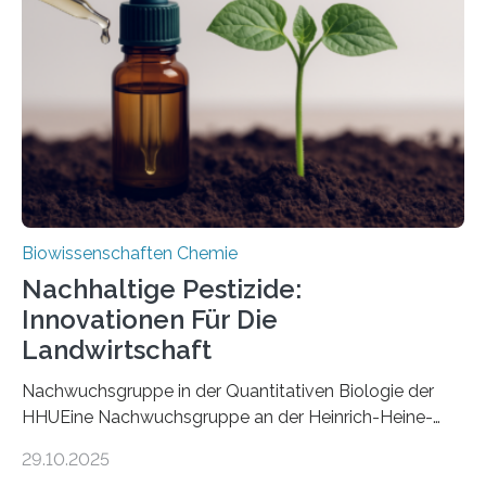
Art einer neuen Gattung beschrieben werden und trägt
nun den Namen Cretosabethes primaevus. Dieser erste
fossile Nachweis einer Stechmückenlarve in Bernstein
stellt gleichzeitig den ersten Fossilfund einer
Mückenlarve aus dem Mesozoikum dar, denn…
Biowissenschaften Chemie
Nachhaltige Pestizide:
Innovationen Für Die
Landwirtschaft
Nachwuchsgruppe in der Quantitativen Biologie der
HHUEine Nachwuchsgruppe an der Heinrich-Heine-
Universität Düsseldorf (HHU) wird in den kommenden
29.10.2025
fünf Jahren erforschen, wie Bakterien auf