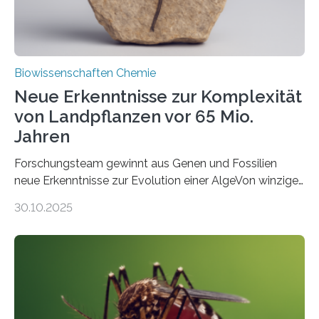
Biowissenschaften Chemie
Neue Erkenntnisse zur Komplexität
von Landpflanzen vor 65 Mio.
Jahren
Forschungsteam gewinnt aus Genen und Fossilien
neue Erkenntnisse zur Evolution einer AlgeVon winzigen
Moosen über filigrane Farne bis zu riesigen Bäumen –
30.10.2025
Landpflanzen zählen zu den komplexesten
fotosynthetischen Organismen der Erde. Ihre
Geschichte beginnt jedoch eher unscheinbar: bei
Grünalgen, die vor Hunderten von Millionen Jahren
lebten. Unter den Vorfahren sticht eine Gruppe heraus,
die noch heute in der Natur vorkommt: die
Süßwasseralge Coleochaetophyceae. Einige Arten