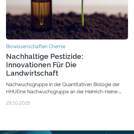
Mückenlarve aus dem Mesozoikum dar, denn…
Biowissenschaften Chemie
Nachhaltige Pestizide:
Innovationen Für Die
Landwirtschaft
Nachwuchsgruppe in der Quantitativen Biologie der
HHUEine Nachwuchsgruppe an der Heinrich-Heine-
Universität Düsseldorf (HHU) wird in den kommenden
29.10.2025
fünf Jahren erforschen, wie Bakterien auf
biotechnologischem Weg ein ökologisch verträgliches
Pestizid erzeugen können. Der Wirkstoff stammt dabei
ursprünglich aus einer Pflanze, der Dalmatinischen