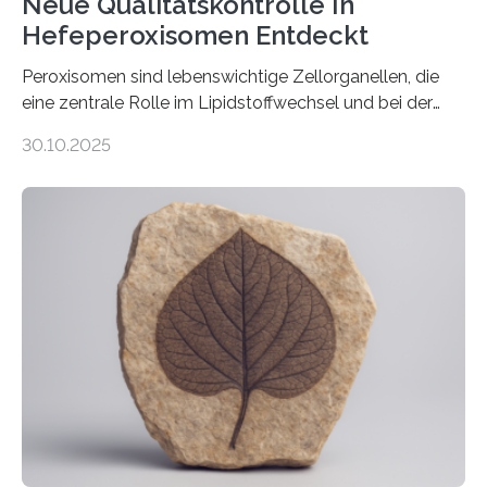
Neue Qualitätskontrolle In
Hefeperoxisomen Entdeckt
Peroxisomen sind lebenswichtige Zellorganellen, die
eine zentrale Rolle im Lipidstoffwechsel und bei der
Entgiftung von Zellen spielen. Damit sie ihre Aufgaben
30.10.2025
erfüllen können, müssen zahlreiche Enzyme präzise in
ihr Inneres transportiert werden. Ein Forschungsteam
der Ruhr-Universität Bochum um Prof. Dr. Ralf Erdmann
und Dr. Ismaila Francis Yusuf hat nun einen bislang
unbekannten Qualitätskontrollmechanismus des
peroxisomalen Proteintransports in der Bäckerhefe
Saccharomyces cerevisiae entdeckt, der für die
Funktionsfähigkeit der Organellen entscheidend ist. Die
Studie wurde am 28. Oktober 2025 in der
Fachzeitschrift…