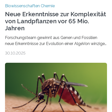
Biowissenschaften Chemie
Neue Erkenntnisse zur Komplexität
von Landpflanzen vor 65 Mio.
Jahren
Forschungsteam gewinnt aus Genen und Fossilien
neue Erkenntnisse zur Evolution einer AlgeVon winzigen
Moosen über filigrane Farne bis zu riesigen Bäumen –
30.10.2025
Landpflanzen zählen zu den komplexesten
fotosynthetischen Organismen der Erde. Ihre
Geschichte beginnt jedoch eher unscheinbar: bei
Grünalgen, die vor Hunderten von Millionen Jahren
lebten. Unter den Vorfahren sticht eine Gruppe heraus,
die noch heute in der Natur vorkommt: die
Süßwasseralge Coleochaetophyceae. Einige Arten
dieser Gruppe bilden aus Zellfäden dichte Geflechte
mit scheibenförmiger Gestalt. Was auffällig ist: Die
nächsten…