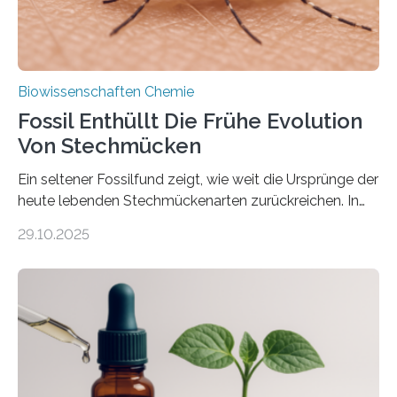
Biowissenschaften Chemie
Fossil Enthüllt Die Frühe Evolution
Von Stechmücken
Ein seltener Fossilfund zeigt, wie weit die Ursprünge der
heute lebenden Stechmückenarten zurückreichen. In
99 Millionen Jahre altem Bernstein entdeckten LMU-
29.10.2025
Forschende die bisher älteste bekannte Stechmücken-
Larve. Das kreidezeitliche Fossil stammt aus der
Region Kachin in Myanmar und hat sich in
ausgezeichnetem Zustand erhalten. Es konnte als neue
Art einer neuen Gattung beschrieben werden und trägt
nun den Namen Cretosabethes primaevus. Dieser erste
fossile Nachweis einer Stechmückenlarve in Bernstein
stellt gleichzeitig den ersten Fossilfund einer