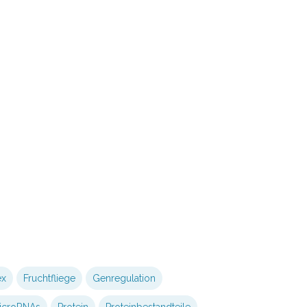
ex
Fruchtfliege
Genregulation