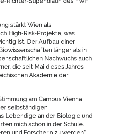
se-Richter-Stipendiatin des FWF
ng stärkt Wien als
ch High-Risk-Projekte, was
chtig ist. Der Aufbau einer
iowissenschaften länger als in
issenschaftlichen Nachwuchs auch
ner, die seit Mai dieses Jahres
reichischen Akademie der
ve Stimmung am Campus Vienna
rer selbständigen
Das Lebendige an der Biologie und
erten mich schon in der Schule.
ren und Forscherin zu werden”,