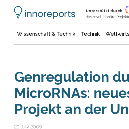
Wissenschaft & Technik
Informationstechnologie
Energie & Elektrotechnik
Unterstützt durch
das revolutionäre Proje
Wissenschaft & Technik
Technik
Weltwirts
Genregulation d
MicroRNAs: neu
Projekt an der Un
29 July 2009