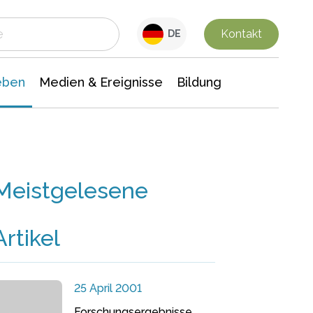
 Leben
Medien & Ereignisse
Interdisziplinäre Forschung
Veranstaltungsnachrichten
n Chemie
Gesellschaftswissenschaften
Kontakt
DE
eben
Medien & Ereignisse
Bildung
Meistgelesene
Artikel
25 April 2001
Forschungsergebnisse