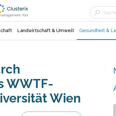
Landwirtschaft & Umwelt
Gesundheit &
Agrar- Forstwissenschaften
Biowissenschafte
Unternehmensmeldungen
Ökologie Umwelt- Naturschutz
ktmanagement-Tool
chaft
Landwirtschaft & Umwelt
Gesundheit & L
urch
es WWTF-
iversität Wien