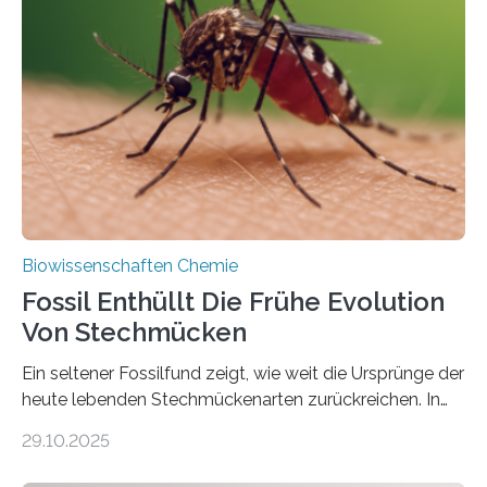
lebten. Unter den Vorfahren sticht eine Gruppe heraus,
die noch heute in der Natur vorkommt: die
Süßwasseralge Coleochaetophyceae. Einige Arten
dieser Gruppe bilden aus Zellfäden dichte Geflechte
mit scheibenförmiger Gestalt. Was auffällig ist: Die
nächsten…
Biowissenschaften Chemie
Fossil Enthüllt Die Frühe Evolution
Von Stechmücken
Ein seltener Fossilfund zeigt, wie weit die Ursprünge der
heute lebenden Stechmückenarten zurückreichen. In
99 Millionen Jahre altem Bernstein entdeckten LMU-
29.10.2025
Forschende die bisher älteste bekannte Stechmücken-
Larve. Das kreidezeitliche Fossil stammt aus der