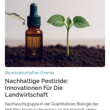
Region Kachin in Myanmar und hat sich in
ausgezeichnetem Zustand erhalten. Es konnte als neue
Art einer neuen Gattung beschrieben werden und trägt
nun den Namen Cretosabethes primaevus. Dieser erste
fossile Nachweis einer Stechmückenlarve in Bernstein
stellt gleichzeitig den ersten Fossilfund einer
Mückenlarve aus dem Mesozoikum dar, denn…
Biowissenschaften Chemie
Nachhaltige Pestizide:
Innovationen Für Die
Landwirtschaft
Nachwuchsgruppe in der Quantitativen Biologie der
HHUEine Nachwuchsgruppe an der Heinrich-Heine-