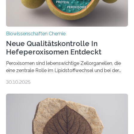
Biowissenschaften Chemie
Neue Qualitätskontrolle In
Hefeperoxisomen Entdeckt
Peroxisomen sind lebenswichtige Zellorganellen, die
eine zentrale Rolle im Lipidstoffwechsel und bei der
Entgiftung von Zellen spielen. Damit sie ihre Aufgaben
30.10.2025
erfüllen können, müssen zahlreiche Enzyme präzise in
ihr Inneres transportiert werden. Ein Forschungsteam
der Ruhr-Universität Bochum um Prof. Dr. Ralf Erdmann
und Dr. Ismaila Francis Yusuf hat nun einen bislang
unbekannten Qualitätskontrollmechanismus des
peroxisomalen Proteintransports in der Bäckerhefe
Saccharomyces cerevisiae entdeckt, der für die