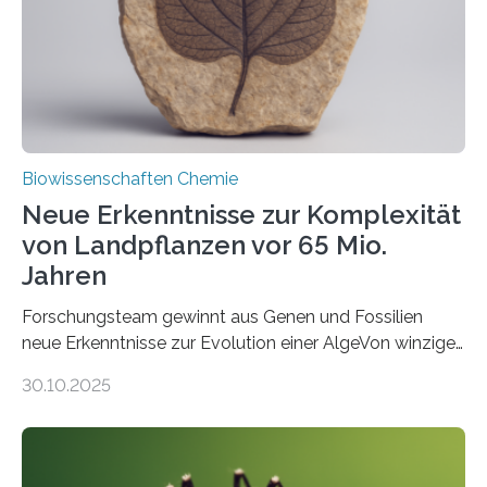
Funktionsfähigkeit der Organellen entscheidend ist. Die
Studie wurde am 28. Oktober 2025 in der
Fachzeitschrift…
Biowissenschaften Chemie
Neue Erkenntnisse zur Komplexität
von Landpflanzen vor 65 Mio.
Jahren
Forschungsteam gewinnt aus Genen und Fossilien
neue Erkenntnisse zur Evolution einer AlgeVon winzigen
Moosen über filigrane Farne bis zu riesigen Bäumen –
30.10.2025
Landpflanzen zählen zu den komplexesten
fotosynthetischen Organismen der Erde. Ihre
Geschichte beginnt jedoch eher unscheinbar: bei
Grünalgen, die vor Hunderten von Millionen Jahren