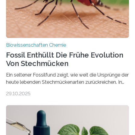
mit scheibenförmiger Gestalt. Was auffällig ist: Die
nächsten…
Biowissenschaften Chemie
Fossil Enthüllt Die Frühe Evolution
Von Stechmücken
Ein seltener Fossilfund zeigt, wie weit die Ursprünge der
heute lebenden Stechmückenarten zurückreichen. In
99 Millionen Jahre altem Bernstein entdeckten LMU-
29.10.2025
Forschende die bisher älteste bekannte Stechmücken-
Larve. Das kreidezeitliche Fossil stammt aus der
Region Kachin in Myanmar und hat sich in
ausgezeichnetem Zustand erhalten. Es konnte als neue
Art einer neuen Gattung beschrieben werden und trägt
nun den Namen Cretosabethes primaevus. Dieser erste