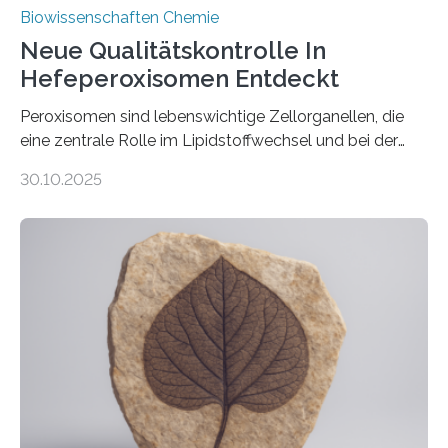
Biowissenschaften Chemie
Neue Qualitätskontrolle In
Hefeperoxisomen Entdeckt
Peroxisomen sind lebenswichtige Zellorganellen, die
eine zentrale Rolle im Lipidstoffwechsel und bei der
Entgiftung von Zellen spielen. Damit sie ihre Aufgaben
30.10.2025
erfüllen können, müssen zahlreiche Enzyme präzise in
ihr Inneres transportiert werden. Ein Forschungsteam
der Ruhr-Universität Bochum um Prof. Dr. Ralf Erdmann
und Dr. Ismaila Francis Yusuf hat nun einen bislang
unbekannten Qualitätskontrollmechanismus des
peroxisomalen Proteintransports in der Bäckerhefe
Saccharomyces cerevisiae entdeckt, der für die
Funktionsfähigkeit der Organellen entscheidend ist. Die
Studie wurde am 28. Oktober 2025 in der
Fachzeitschrift…