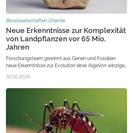
Biowissenschaften Chemie
Neue Erkenntnisse zur Komplexität
von Landpflanzen vor 65 Mio.
Jahren
Forschungsteam gewinnt aus Genen und Fossilien
neue Erkenntnisse zur Evolution einer AlgeVon winzigen
Moosen über filigrane Farne bis zu riesigen Bäumen –
30.10.2025
Landpflanzen zählen zu den komplexesten
fotosynthetischen Organismen der Erde. Ihre
Geschichte beginnt jedoch eher unscheinbar: bei
Grünalgen, die vor Hunderten von Millionen Jahren
lebten. Unter den Vorfahren sticht eine Gruppe heraus,
die noch heute in der Natur vorkommt: die
Süßwasseralge Coleochaetophyceae. Einige Arten
dieser Gruppe bilden aus Zellfäden dichte Geflechte