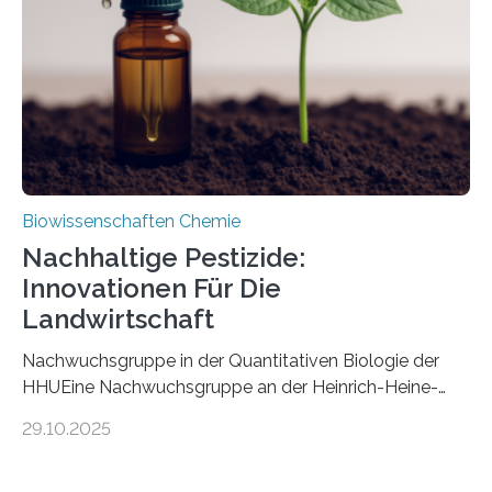
fossile Nachweis einer Stechmückenlarve in Bernstein
stellt gleichzeitig den ersten Fossilfund einer
Mückenlarve aus dem Mesozoikum dar, denn…
Biowissenschaften Chemie
Nachhaltige Pestizide:
Innovationen Für Die
Landwirtschaft
Nachwuchsgruppe in der Quantitativen Biologie der
HHUEine Nachwuchsgruppe an der Heinrich-Heine-
Universität Düsseldorf (HHU) wird in den kommenden
29.10.2025
fünf Jahren erforschen, wie Bakterien auf
biotechnologischem Weg ein ökologisch verträgliches